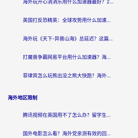
海外玩开心消消乐用什么加速器最好？2026真实体验指南，告别延迟卡顿
英国打反恐精英：全球攻势用什么加速器？2026年实测有效的国服游戏加速指南
海外玩《天下-异兽山海》总延迟？这篇延迟加速器指南帮你告别卡顿（附日本玩Sky光·遇最高警戒解决方案）
打魔兽争霸网易平台用什么加速器？海外党亲测有效的国服游戏加速指南
菲律宾怎么玩熊出没之熊大快跑？海外党国服游戏加速终极攻略（附3款热门游戏实测）
海外地区限制
腾讯视频在英国用不了怎么办？留学生亲测有效的回国加速器指南
国外电影怎么看？海外党亲测有效的回国加速器选择指南