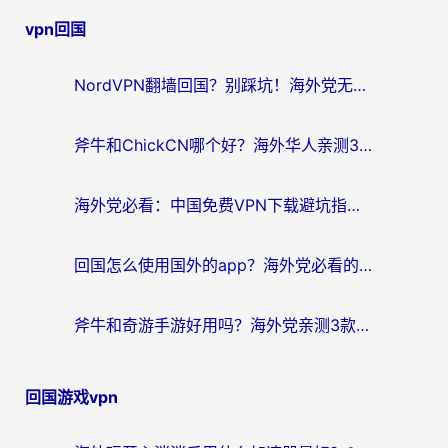
章
vpn回国
导
航
NordVPN翻墙回国？别踩坑！海外党无缝访问国内资源的真实指南
斧牛和ChickCN哪个好？海外华人亲测3款回国加速器+免费试用攻略
海外党必看：中国免费VPN下载避坑指南 + 无缝访问国内资源的终极方案
回国怎么使用国外的app？海外党必看的无缝访问国内资源全攻略
斧牛和奇游手游好用吗？海外党亲测3款回国加速器，选对才能无缝刷国内资源
回国游戏vpn