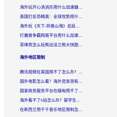
海外玩开心消消乐用什么加速器最好？2026真实体验指南，告别延迟卡顿
英国打反恐精英：全球攻势用什么加速器？2026年实测有效的国服游戏加速指南
海外玩《天下-异兽山海》总延迟？这篇延迟加速器指南帮你告别卡顿（附日本玩Sky光·遇最高警戒解决方案）
打魔兽争霸网易平台用什么加速器？海外党亲测有效的国服游戏加速指南
菲律宾怎么玩熊出没之熊大快跑？海外党国服游戏加速终极攻略（附3款热门游戏实测）
海外地区限制
腾讯视频在英国用不了怎么办？留学生亲测有效的回国加速器指南
国外电影怎么看？海外党亲测有效的回国加速器选择指南
国家政务服务平台在缅甸用不了怎么办？海外华人必看的回国加速全攻略
海外看不了b站怎么办？留学生亲测有效的回国加速器选择攻略，解决豆瓣音乐、美团外卖难题
在新西兰用千千音乐地区限制怎么办？海外华人必备的回国加速解决方案