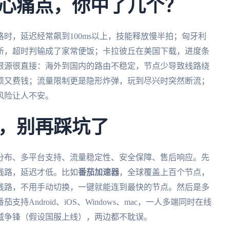
心痛点，你中了几个？
时，延迟经常飙到100ms以上，技能释放慢半拍；匈牙利
新，超时判输成了家常便饭；卡拉彼丘在美国下载，进度条
根源很直接：海外到国内的路由不稳定，节点少导致线路绕
烦又费钱；流量限制更是隐形炸弹，玩到尽兴时突然断流；
风险让人不安。
，别再踩坑了
分布、多平台支持、流量稳定性、安全保障、售后响应。先
线路，延迟才低。比如
番茄加速器
，全球覆盖上百个节点，
线路，不用手动切换，一键就能连到最快的节点。然后是多
Android、iOS、Windows、mac，一人多端同时在线
威争锋（假设国服上线），两边都不耽误。