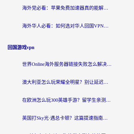
海外党必看：苹果免费加速器真的能解决回国访问难题吗？附实测对比与全平台方案
海外华人必看：如何选对华人回国VPN，无缝刷国内剧、玩手游？
回国游戏vpn
世界Online海外服务器链接失败怎么解决？告别卡顿延迟，海外玩国服游戏的正确打开方式
澳大利亚怎么玩荣耀全明星？别让延迟毁了你的连招！海外党专属加速攻略
在欧洲怎么玩300英雄手游？留学生亲测有效的国服游戏加速指南
英国打Sky光·遇总卡顿？这篇提速指南帮你找回治愈感