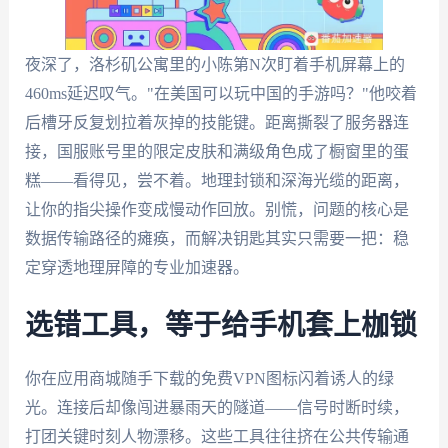
夜深了，洛杉矶公寓里的小陈第N次盯着手机屏幕上的
460ms延迟叹气。"在美国可以玩中国的手游吗？"他咬着
后槽牙反复划拉着灰掉的技能键。距离撕裂了服务器连
接，国服账号里的限定皮肤和满级角色成了橱窗里的蛋
糕——看得见，尝不着。地理封锁和深海光缆的距离，
让你的指尖操作变成慢动作回放。别慌，问题的核心是
数据传输路径的瘫痪，而解决钥匙其实只需要一把：稳
定穿透地理屏障的专业加速器。
选错工具，等于给手机套上枷锁
你在应用商城随手下载的免费VPN图标闪着诱人的绿
光。连接后却像闯进暴雨天的隧道——信号时断时续，
打团关键时刻人物漂移。这些工具往往挤在公共传输通