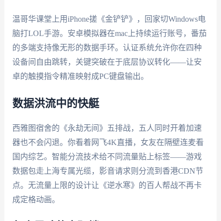
温哥华课堂上用iPhone搓《金铲铲》，回家切Windows电
脑打LOL手游。安卓模拟器在mac上持续运行账号，番茄
的多端支持像无形的数据手环。认证系统允许你在四种
设备间自由跳转，关键突破在于底层协议转化——让安
卓的触摸指令精准映射成PC键盘输出。
数据洪流中的快艇
西雅图宿舍的《永劫无间》五排战，五人同时开着加速
器也不会闪退。你看着网飞4K直播，女友在隔壁连麦看
国内综艺。智能分流技术给不同流量贴上标签——游戏
数据包走上海专属光缆，影音请求则分流到香港CDN节
点。无流量上限的设计让《逆水寒》的百人帮战不再卡
成定格动画。