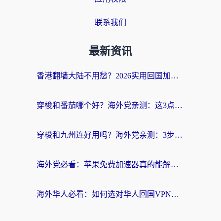
联系我们
最新资讯
香港翻墙大陆不用愁？2026实用回国加速器指南：从选到用一步到位
穿梭和番茄哪个好？海外党亲测：这3点帮你选对回国加速器
穿梭和九州连好用吗？海外党亲测：3步选对回国加速器，无缝刷国内剧玩国服
海外党必看：苹果免费加速器真的能解决回国访问难题吗？附实测对比与全平台方案
海外华人必看：如何选对华人回国VPN，无缝刷国内剧、玩手游？