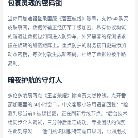
包裹灵魂的密码锁
当你用加速器登录国服《碧蓝航线》账号，支付648购买
皮肤瞬间，数据传输正经历军工级加密。私有协议构筑
的隧道让数据包如同进入防弹车，外界黑客的探测请求
撞在旋转的加密矩阵上。重点防护的财务接口更是添加
动态密钥，每次付款生成新密码，杜绝了数据包被半路
复制。
暗夜护航的守灯人
多伦多凌晨两点《王者荣耀》巅峰赛突然掉线。点开
番
茄加速器
的24小时窗口，中文客服小陈用语音回复：“检
测到您当前IP被误拦截，正在刷新专线节点。”后台技术
组同步介入调试，三分钟后重连成功。专业团队的优势
在此刻爆发——他们熟识国服特定端口规则，比通用技