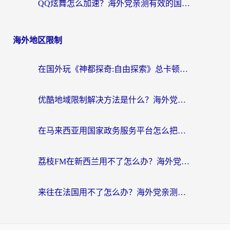
QQ炫舞怎么加速？海外党亲测有效的国服游戏加速指南（附失落城堡金铲铲之战解决方案）
海外地区限制
在国外玩《神都探奇:自由探索》总卡顿？3个实用技巧解决海外党追剧、社交、游戏难题
优酷地域限制解决方法是什么？海外党亲测有效的回国加速指南
在马来西亚用国家政务服务平台怎么把定位修改到中国国内？海外党解决数字壁垒的实用指南
荔枝FM在新西兰用不了怎么办？海外党必看的回国加速解决方案
来往在法国用不了怎么办？海外党亲测有效的回国加速指南