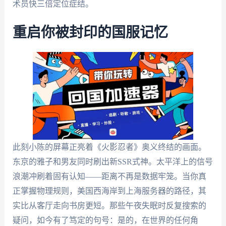
术员快三倍定位症结。
重启你被封印的国服记忆
此刻小陈的屏幕正亮着《火影忍者》奥义终结的画面。
东京的雅子和男友同时刷出新SSR式神。太平洋上的信号
浪潮冲刷着固有认知——距离不再是数据牢笼。当你真
正掌握物理规则，美国西海岸到上海服务器的路径，其
实比从客厅走向书房更短。那些午夜失眠时反复搜索的
疑问，如今有了笃定的句号：是的，在世界的任何角