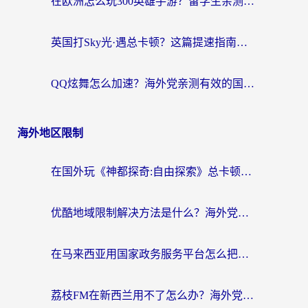
在欧洲怎么玩300英雄手游？留学生亲测有效的国服游戏加速指南
英国打Sky光·遇总卡顿？这篇提速指南帮你找回治愈感
QQ炫舞怎么加速？海外党亲测有效的国服游戏加速指南（附失落城堡金铲铲之战解决方案）
海外地区限制
在国外玩《神都探奇:自由探索》总卡顿？3个实用技巧解决海外党追剧、社交、游戏难题
优酷地域限制解决方法是什么？海外党亲测有效的回国加速指南
在马来西亚用国家政务服务平台怎么把定位修改到中国国内？海外党解决数字壁垒的实用指南
荔枝FM在新西兰用不了怎么办？海外党必看的回国加速解决方案