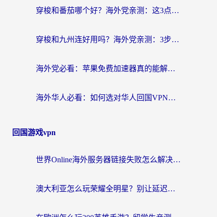
穿梭和番茄哪个好？海外党亲测：这3点帮你选对回国加速器
穿梭和九州连好用吗？海外党亲测：3步选对回国加速器，无缝刷国内剧玩国服
海外党必看：苹果免费加速器真的能解决回国访问难题吗？附实测对比与全平台方案
海外华人必看：如何选对华人回国VPN，无缝刷国内剧、玩手游？
回国游戏vpn
世界Online海外服务器链接失败怎么解决？告别卡顿延迟，海外玩国服游戏的正确打开方式
澳大利亚怎么玩荣耀全明星？别让延迟毁了你的连招！海外党专属加速攻略