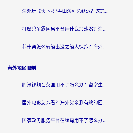
海外玩《天下-异兽山海》总延迟？这篇延迟加速器指南帮你告别卡顿（附日本玩Sky光·遇最高警戒解决方案）
打魔兽争霸网易平台用什么加速器？海外党亲测有效的国服游戏加速指南
菲律宾怎么玩熊出没之熊大快跑？海外党国服游戏加速终极攻略（附3款热门游戏实测）
海外地区限制
腾讯视频在英国用不了怎么办？留学生亲测有效的回国加速器指南
国外电影怎么看？海外党亲测有效的回国加速器选择指南
国家政务服务平台在缅甸用不了怎么办？海外华人必看的回国加速全攻略