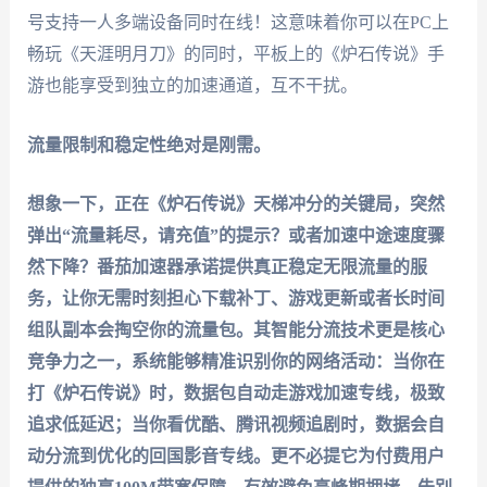
号支持一人多端设备同时在线！这意味着你可以在PC上
畅玩《天涯明月刀》的同时，平板上的《炉石传说》手
游也能享受到独立的加速通道，互不干扰。
流量限制和稳定性绝对是刚需。
想象一下，正在《炉石传说》天梯冲分的关键局，突然
弹出“流量耗尽，请充值”的提示？或者加速中途速度骤
然下降？
番茄加速器
承诺提供真正
稳定无限流量
的服
务，让你无需时刻担心下载补丁、游戏更新或者长时间
组队副本会掏空你的流量包。其
智能分流技术
更是核心
竞争力之一，系统能够精准识别你的网络活动：当你在
打《炉石传说》时，数据包自动走
游戏加速专线
，极致
追求低延迟；当你看优酷、腾讯视频追剧时，数据会自
动分流到优化的
回国影音专线
。更不必提它为付费用户