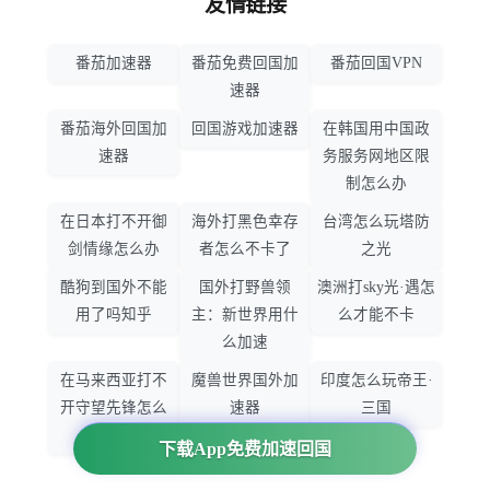
友情链接
番茄加速器
番茄免费回国加
番茄回国VPN
速器
番茄海外回国加
回国游戏加速器
在韩国用中国政
速器
务服务网地区限
制怎么办
在日本打不开御
海外打黑色幸存
台湾怎么玩塔防
剑情缘怎么办
者怎么不卡了
之光
酷狗到国外不能
国外打野兽领
澳洲打sky光·遇怎
用了吗知乎
主：新世界用什
么才能不卡
么加速
在马来西亚打不
魔兽世界国外加
印度怎么玩帝王·
开守望先锋怎么
速器
三国
办
下载App免费加速回国