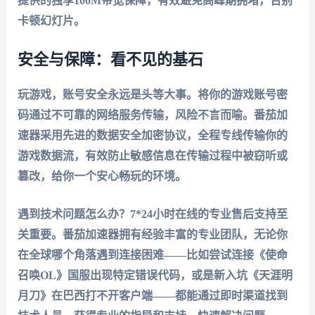
提供的
独享100M带宽
保障，有效避免高峰期拥堵，告别
卡顿幻灯片。
安全与保障：看不见的基石
玩游戏，账号安全永远是头等大事。将你的游戏账号密
码通过不可靠的网络服务传输，风险不言而喻。
番茄加
速器
采用先进的
数据安全加密
协议，全程
专线传输
你的
游戏数据流，有效防止敏感信息在传输过程中被窃听或
篡改，给你一个安心畅玩的环境。
遇到技术问题怎么办？7*24小时在线的专业售后支持至
关重要。
番茄加速器
拥有经验丰富的专业团队，无论你
在全球哪个角落遇到连接困难——比如尝试连接《使命
召唤OL》国服出现特定错误代码，或是新入坑《天涯明
月刀》在巴西打不开客户端——都能通过即时渠道找到