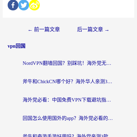
←
前一篇文章
后一篇文章
→
vpn回国
NordVPN翻墙回国？别踩坑！海外党无缝访问国内资源的真实指南
斧牛和ChickCN哪个好？海外华人亲测3款回国加速器+免费试用攻略
海外党必看：中国免费VPN下载避坑指南 + 无缝访问国内资源的终极方案
回国怎么使用国外的app？海外党必看的无缝访问国内资源全攻略
斧牛和奇游手游好用吗？海外党亲测3款回国加速器，选对才能无缝刷国内资源