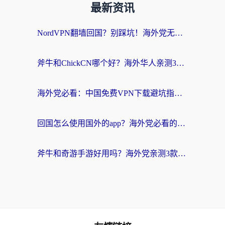
最新资讯
NordVPN翻墙回国？别踩坑！海外党无缝访问国内资源的真实指南
斧牛和ChickCN哪个好？海外华人亲测3款回国加速器+免费试用攻略
海外党必看：中国免费VPN下载避坑指南 + 无缝访问国内资源的终极方案
回国怎么使用国外的app？海外党必看的无缝访问国内资源全攻略
斧牛和奇游手游好用吗？海外党亲测3款回国加速器，选对才能无缝刷国内资源