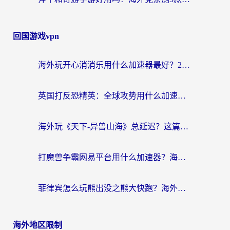
回国游戏vpn
海外玩开心消消乐用什么加速器最好？2026真实体验指南，告别延迟卡顿
英国打反恐精英：全球攻势用什么加速器？2026年实测有效的国服游戏加速指南
海外玩《天下-异兽山海》总延迟？这篇延迟加速器指南帮你告别卡顿（附日本玩Sky光·遇最高警戒解决方案）
打魔兽争霸网易平台用什么加速器？海外党亲测有效的国服游戏加速指南
菲律宾怎么玩熊出没之熊大快跑？海外党国服游戏加速终极攻略（附3款热门游戏实测）
海外地区限制