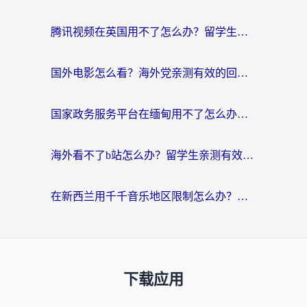
腾讯视频在英国用不了怎么办？留学生亲测有效的回国加速器指南
国外电影怎么看？海外党亲测有效的回国加速器选择指南
国家政务服务平台在缅甸用不了怎么办？海外华人必看的回国加速全攻略
海外看不了b站怎么办？留学生亲测有效的回国加速器选择攻略，解决豆瓣音乐、美团外卖难题
在新西兰用千千音乐地区限制怎么办？海外华人必备的回国加速解决方案
下载应用