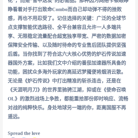
花”，而是“雪中送炭”的必需品。那种因为网络卡顿眼睁
睁看着对手打出致命Combo而自己却动弹不得的挫败
感，再也不用忍受了。记住选择的关键：广泛的全球节
点支撑智能优选路径、全平台兼容且允许一人多端共
享、无限稳定流量配合超宽独享带宽、严密的数据加密
保障安全传输、以及随时待命的专业售后团队提供坚强
后盾。当你找到了符合这六大核心优势的炉石传说加速
器国外方案，比如我们文中介绍的
番茄加速器
所具备的
功能，困扰众多海外玩家的高延迟梦魇便将烟消云散。
无论是《炉石传说》中打出精准的斩杀连击，还是在
《天涯明月刀》的世界里驰骋江湖，抑或在《使命召唤
OL》的激烈战场上争胜，都能重拾那份即时响应、流畅
对战的纯粹快乐。身处地球另一端的你，距离国服不再
遥远。
Spread the love