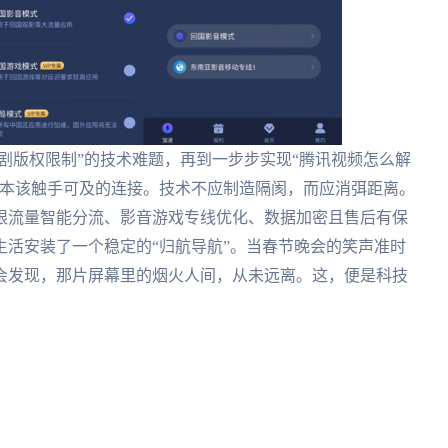
视剧版权限制”的技术难题，再到一步步实现“腾讯视频怎么解
份本该触手可及的连接。技术不应制造隔阂，而应消弭距离。
限流量智能分流、影音游戏专线优化、数据加密且售后有保
活安装了一个稳定的“归航导航”。当春节晚会的笑声准时
会发现，那片屏幕里的烟火人间，从未远离。这，便是科技