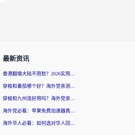
最新资讯
香港翻墙大陆不用愁？2026实用回国加速器指南：从选到用一步到位
穿梭和番茄哪个好？海外党亲测：这3点帮你选对回国加速器
穿梭和九州连好用吗？海外党亲测：3步选对回国加速器，无缝刷国内剧玩国服
海外党必看：苹果免费加速器真的能解决回国访问难题吗？附实测对比与全平台方案
海外华人必看：如何选对华人回国VPN，无缝刷国内剧、玩手游？