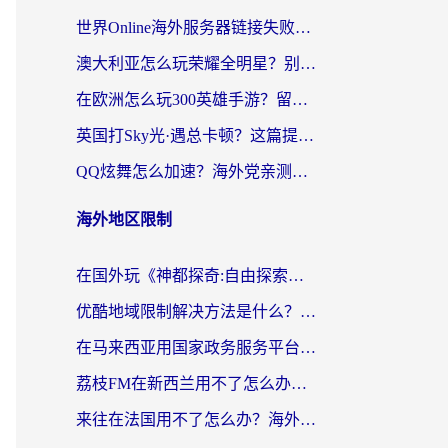
世界Online海外服务器链接失败怎么解决？告别卡顿延迟，海外玩国服游戏的正确打开方式
澳大利亚怎么玩荣耀全明星？别让延迟毁了你的连招！海外党专属加速攻略
在欧洲怎么玩300英雄手游？留学生亲测有效的国服游戏加速指南
英国打Sky光·遇总卡顿？这篇提速指南帮你找回治愈感
QQ炫舞怎么加速？海外党亲测有效的国服游戏加速指南（附失落城堡金铲铲之战解决方案）
海外地区限制
在国外玩《神都探奇:自由探索》总卡顿？3个实用技巧解决海外党追剧、社交、游戏难题
优酷地域限制解决方法是什么？海外党亲测有效的回国加速指南
在马来西亚用国家政务服务平台怎么把定位修改到中国国内？海外党解决数字壁垒的实用指南
荔枝FM在新西兰用不了怎么办？海外党必看的回国加速解决方案
来往在法国用不了怎么办？海外党亲测有效的回国加速指南