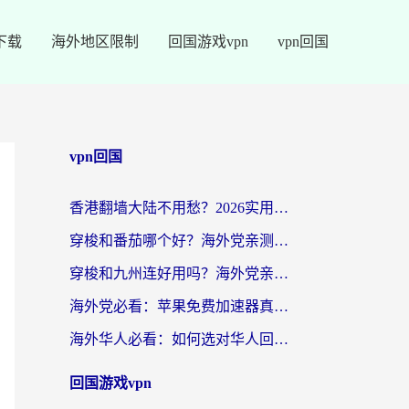
下载
海外地区限制
回国游戏vpn
vpn回国
vpn回国
香港翻墙大陆不用愁？2026实用回国加速器指南：从选到用一步到位
穿梭和番茄哪个好？海外党亲测：这3点帮你选对回国加速器
穿梭和九州连好用吗？海外党亲测：3步选对回国加速器，无缝刷国内剧玩国服
海外党必看：苹果免费加速器真的能解决回国访问难题吗？附实测对比与全平台方案
海外华人必看：如何选对华人回国VPN，无缝刷国内剧、玩手游？
回国游戏vpn