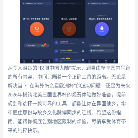
从令人沮丧的“仅限中国大陆”提示，到自由畅享国内平台
的所有内容，中间只隔着一个正确工具的距离。无论是
解决当下“在海外怎么看欧洲杯”的迫切问题，还是为未来
2026年横跨北美三国世界杯的观赛体验做好准备，提前
规划和选择一款可靠的工具，都能让你在异国他乡，牢
牢握住那份与故乡文化脉搏同步的连线。希望这份指
南，能帮你彻底告别地区限制的烦恼，尽情享受体育带
来的纯粹快乐。