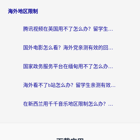
海外地区限制
腾讯视频在英国用不了怎么办？留学生亲测有效的回国加速器指南
国外电影怎么看？海外党亲测有效的回国加速器选择指南
国家政务服务平台在缅甸用不了怎么办？海外华人必看的回国加速全攻略
海外看不了b站怎么办？留学生亲测有效的回国加速器选择攻略，解决豆瓣音乐、美团外卖难题
在新西兰用千千音乐地区限制怎么办？海外华人必备的回国加速解决方案