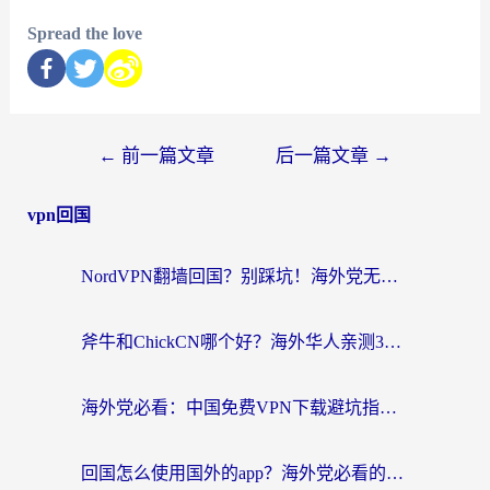
Spread the love
←
前一篇文章
后一篇文章
→
vpn回国
NordVPN翻墙回国？别踩坑！海外党无缝访问国内资源的真实指南
斧牛和ChickCN哪个好？海外华人亲测3款回国加速器+免费试用攻略
海外党必看：中国免费VPN下载避坑指南 + 无缝访问国内资源的终极方案
回国怎么使用国外的app？海外党必看的无缝访问国内资源全攻略