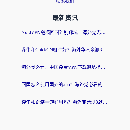
联系我们
最新资讯
NordVPN翻墙回国？别踩坑！海外党无缝访问国内资源的真实指南
斧牛和ChickCN哪个好？海外华人亲测3款回国加速器+免费试用攻略
海外党必看：中国免费VPN下载避坑指南 + 无缝访问国内资源的终极方案
回国怎么使用国外的app？海外党必看的无缝访问国内资源全攻略
斧牛和奇游手游好用吗？海外党亲测3款回国加速器，选对才能无缝刷国内资源