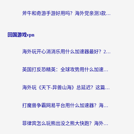
斧牛和奇游手游好用吗？海外党亲测3款回国加速器，选对才能无缝刷国内资源
回国游戏vpn
海外玩开心消消乐用什么加速器最好？2026真实体验指南，告别延迟卡顿
英国打反恐精英：全球攻势用什么加速器？2026年实测有效的国服游戏加速指南
海外玩《天下-异兽山海》总延迟？这篇延迟加速器指南帮你告别卡顿（附日本玩Sky光·遇最高警戒解决方案）
打魔兽争霸网易平台用什么加速器？海外党亲测有效的国服游戏加速指南
菲律宾怎么玩熊出没之熊大快跑？海外党国服游戏加速终极攻略（附3款热门游戏实测）