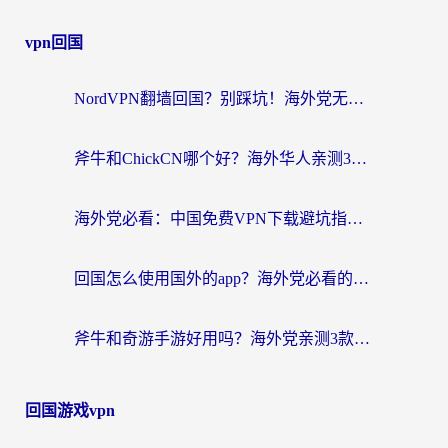
vpn回国
NordVPN翻墙回国？别踩坑！海外党无缝访问国内资源的真实指南
斧牛和ChickCN哪个好？海外华人亲测3款回国加速器+免费试用攻略
海外党必看：中国免费VPN下载避坑指南 + 无缝访问国内资源的终极方案
回国怎么使用国外的app？海外党必看的无缝访问国内资源全攻略
斧牛和奇游手游好用吗？海外党亲测3款回国加速器，选对才能无缝刷国内资源
回国游戏vpn