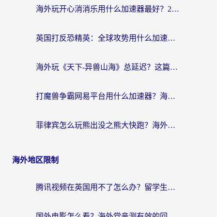
海外玩开心消消乐用什么加速器最好？2026真实体验指南，告别延迟卡顿
英国打反恐精英：全球攻势用什么加速器？2026年实测有效的国服游戏加速指南
海外玩《天下-异兽山海》总延迟？这篇延迟加速器指南帮你告别卡顿（附日本玩Sky光·遇最高警戒解决方案）
打魔兽争霸网易平台用什么加速器？海外党亲测有效的国服游戏加速指南
菲律宾怎么玩熊出没之熊大快跑？海外党国服游戏加速终极攻略（附3款热门游戏实测）
海外地区限制
腾讯视频在英国用不了怎么办？留学生亲测有效的回国加速器指南
国外电影怎么看？海外党亲测有效的回国加速器选择指南