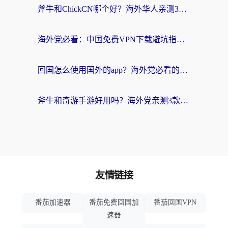
斧牛和ChickCN哪个好？海外华人亲测3款回国加速器+免费试用攻略
海外党必看：中国免费VPN下载避坑指南 + 无缝访问国内资源的终极方案
回国怎么使用国外的app？海外党必看的无缝访问国内资源全攻略
斧牛和奇游手游好用吗？海外党亲测3款回国加速器，选对才能无缝刷国内资源
友情链接
番茄加速器
番茄免费回国加
番茄回国VPN
速器