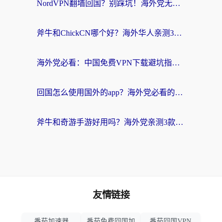
NordVPN翻墙回国？别踩坑！海外党无缝访问国内资源的真实指南
斧牛和ChickCN哪个好？海外华人亲测3款回国加速器+免费试用攻略
海外党必看：中国免费VPN下载避坑指南 + 无缝访问国内资源的终极方案
回国怎么使用国外的app？海外党必看的无缝访问国内资源全攻略
斧牛和奇游手游好用吗？海外党亲测3款回国加速器，选对才能无缝刷国内资源
友情链接
番茄加速器
番茄免费回国加
番茄回国VPN