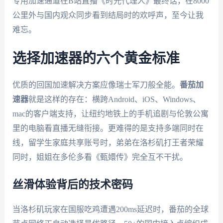
专用加速通道在B站直播《时光代理人》最终话，在8000
公里外与国内观众同步看到结局时的欢呼声，至今让我
难忘。
选择加速器的六个黄金标准
优质的回国加速解决方案应像瑞士军刀般全能。
番茄加
速器
就是这样的存在：横跨Android、iOS、Windows、
mac的客户端支持，让纽约地铁上的手机追剧与伦敦公寓
里的电脑看直播无缝衔接。更难得的是支持多端同时在
线，留学生家庭共享账号时，弟弟在洛杉矶打王者荣耀
同时，姐姐在多伦多看《甄嬛传》完全互不干扰。
丝滑体验背后的技术密码
当洛杉矶玩家在国服吃鸡遭遇200ms延迟时，番茄的全球