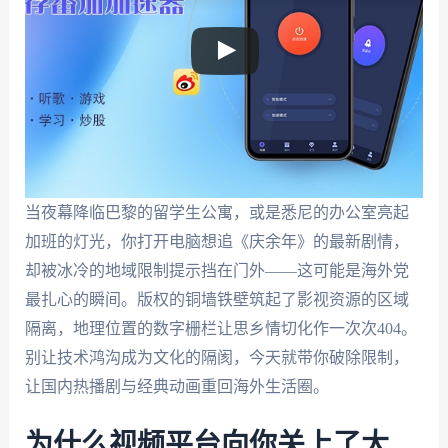
当夜幕降临巴黎的留学生公寓，或是悉尼的办公室亮起
加班的灯光，你打开电脑想追《庆余年》的最新剧情，
却被冰冷的地域限制提示挡在门外——这可能是海外党
最扎心的瞬间。版权的铜墙铁壁筑起了影视资源的区域
隔离，地理位置的数字栅栏让思乡情切化作一次次404。
别让技术鸿沟成为文化的隔阂，今天就带你破除限制，
让国内热播剧与经典动画重回海外生活圈。
为什么视频平台向你关上了大