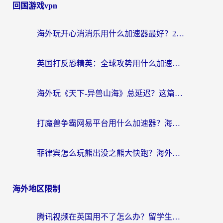
回国游戏vpn
海外玩开心消消乐用什么加速器最好？2026真实体验指南，告别延迟卡顿
英国打反恐精英：全球攻势用什么加速器？2026年实测有效的国服游戏加速指南
海外玩《天下-异兽山海》总延迟？这篇延迟加速器指南帮你告别卡顿（附日本玩Sky光·遇最高警戒解决方案）
打魔兽争霸网易平台用什么加速器？海外党亲测有效的国服游戏加速指南
菲律宾怎么玩熊出没之熊大快跑？海外党国服游戏加速终极攻略（附3款热门游戏实测）
海外地区限制
腾讯视频在英国用不了怎么办？留学生亲测有效的回国加速器指南