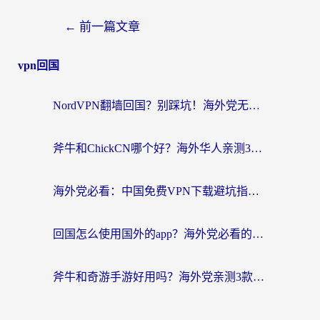
←
前一篇文章
vpn回国
NordVPN翻墙回国？别踩坑！海外党无缝访问国内资源的真实指南
斧牛和ChickCN哪个好？海外华人亲测3款回国加速器+免费试用攻略
海外党必看：中国免费VPN下载避坑指南 + 无缝访问国内资源的终极方案
回国怎么使用国外的app？海外党必看的无缝访问国内资源全攻略
斧牛和奇游手游好用吗？海外党亲测3款回国加速器，选对才能无缝刷国内资源