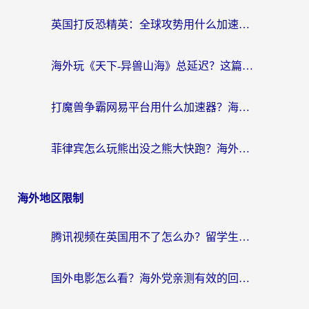
英国打反恐精英：全球攻势用什么加速器？2026年实测有效的国服游戏加速指南
海外玩《天下-异兽山海》总延迟？这篇延迟加速器指南帮你告别卡顿（附日本玩Sky光·遇最高警戒解决方案）
打魔兽争霸网易平台用什么加速器？海外党亲测有效的国服游戏加速指南
菲律宾怎么玩熊出没之熊大快跑？海外党国服游戏加速终极攻略（附3款热门游戏实测）
海外地区限制
腾讯视频在英国用不了怎么办？留学生亲测有效的回国加速器指南
国外电影怎么看？海外党亲测有效的回国加速器选择指南