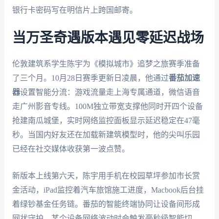
银行卡密码写在明信片上跨国邮寄。
当万圣奇遇版本遇见零延迟战场
伦敦建筑系学生陈宇为《模拟城市》追梦之旅赛季准备
了三个月。10月28日赛季更新日凌晨，他通过
番茄加速
器
设置智能分流：游戏流量走上海专属通道，微信语音
走广州影音专线。100M独立带宽支撑他同时开四个设备
抢建南瓜城堡，实时网络监控面板显示延迟稳定在47毫
秒。当国内好友还在加载新建筑模型时，他的尖叫乐园
已经在社交媒体收获第一波点赞。
新版本上线第六天，陈宇用手机在校园草坪参加市长赏
金活动，iPad监控着汽车旅馆施工进度，Macbook后台挂
着绿钞基金任务链。番茄的智能终端协同让设备间形成
网状守护，某个设备网络波动时会触发毫秒级智能切