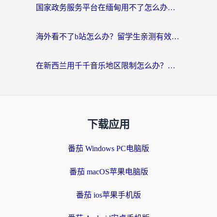
国家政务服务平台在缅甸用不了怎么办？海外华人必看的回国加速全攻略
海外看不了b站怎么办？留学生亲测有效的回国加速器选择攻略，解决豆瓣音乐、美团外卖难题
在新西兰用千千音乐地区限制怎么办？海外华人必备的回国加速解决方案
下载应用
番茄 Windows PC电脑版
番茄 macOS苹果电脑版
番茄 ios苹果手机版