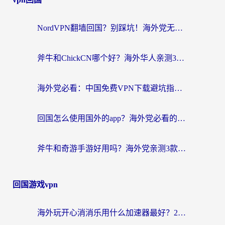
NordVPN翻墙回国？别踩坑！海外党无缝访问国内资源的真实指南
斧牛和ChickCN哪个好？海外华人亲测3款回国加速器+免费试用攻略
海外党必看：中国免费VPN下载避坑指南 + 无缝访问国内资源的终极方案
回国怎么使用国外的app？海外党必看的无缝访问国内资源全攻略
斧牛和奇游手游好用吗？海外党亲测3款回国加速器，选对才能无缝刷国内资源
回国游戏vpn
海外玩开心消消乐用什么加速器最好？2026真实体验指南，告别延迟卡顿