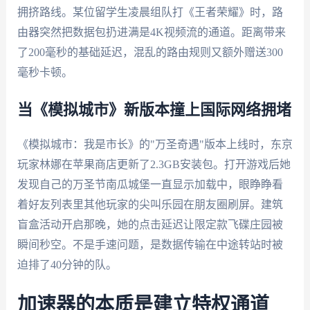
拥挤路线。某位留学生凌晨组队打《王者荣耀》时，路
由器突然把数据包扔进满是4K视频流的通道。距离带来
了200毫秒的基础延迟，混乱的路由规则又额外赠送300
毫秒卡顿。
当《模拟城市》新版本撞上国际网络拥堵
《模拟城市：我是市长》的"万圣奇遇"版本上线时，东京
玩家林娜在苹果商店更新了2.3GB安装包。打开游戏后她
发现自己的万圣节南瓜城堡一直显示加载中，眼睁睁看
着好友列表里其他玩家的尖叫乐园在朋友圈刷屏。建筑
盲盒活动开启那晚，她的点击延迟让限定款飞碟庄园被
瞬间秒空。不是手速问题，是数据传输在中途转站时被
迫排了40分钟的队。
加速器的本质是建立特权通道