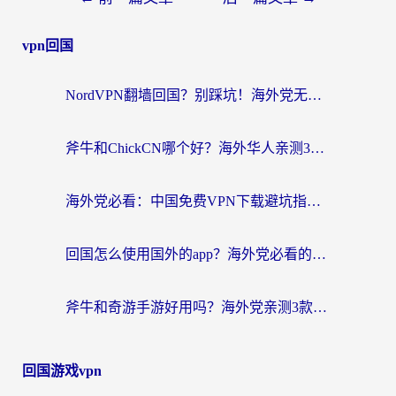
vpn回国
NordVPN翻墙回国？别踩坑！海外党无缝访问国内资源的真实指南
斧牛和ChickCN哪个好？海外华人亲测3款回国加速器+免费试用攻略
海外党必看：中国免费VPN下载避坑指南 + 无缝访问国内资源的终极方案
回国怎么使用国外的app？海外党必看的无缝访问国内资源全攻略
斧牛和奇游手游好用吗？海外党亲测3款回国加速器，选对才能无缝刷国内资源
回国游戏vpn