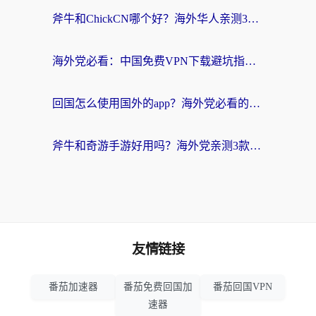
斧牛和ChickCN哪个好？海外华人亲测3款回国加速器+免费试用攻略
海外党必看：中国免费VPN下载避坑指南 + 无缝访问国内资源的终极方案
回国怎么使用国外的app？海外党必看的无缝访问国内资源全攻略
斧牛和奇游手游好用吗？海外党亲测3款回国加速器，选对才能无缝刷国内资源
友情链接
番茄加速器
番茄免费回国加
番茄回国VPN
速器