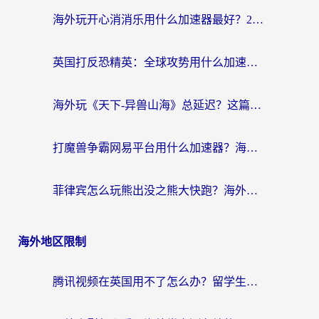
海外玩开心消消乐用什么加速器最好？2026真实体验指南，告别延迟卡顿
英国打反恐精英：全球攻势用什么加速器？2026年实测有效的国服游戏加速指南
海外玩《天下-异兽山海》总延迟？这篇延迟加速器指南帮你告别卡顿（附日本玩Sky光·遇最高警戒解决方案）
打魔兽争霸网易平台用什么加速器？海外党亲测有效的国服游戏加速指南
菲律宾怎么玩熊出没之熊大快跑？海外党国服游戏加速终极攻略（附3款热门游戏实测）
海外地区限制
腾讯视频在英国用不了怎么办？留学生亲测有效的回国加速器指南