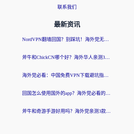
联系我们
最新资讯
NordVPN翻墙回国？别踩坑！海外党无缝访问国内资源的真实指南
斧牛和ChickCN哪个好？海外华人亲测3款回国加速器+免费试用攻略
海外党必看：中国免费VPN下载避坑指南 + 无缝访问国内资源的终极方案
回国怎么使用国外的app？海外党必看的无缝访问国内资源全攻略
斧牛和奇游手游好用吗？海外党亲测3款回国加速器，选对才能无缝刷国内资源