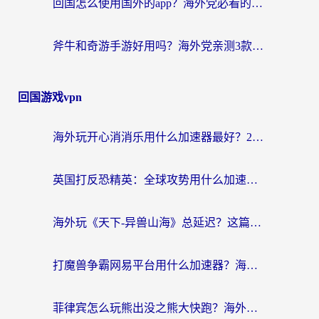
回国怎么使用国外的app？海外党必看的无缝访问国内资源全攻略
斧牛和奇游手游好用吗？海外党亲测3款回国加速器，选对才能无缝刷国内资源
回国游戏vpn
海外玩开心消消乐用什么加速器最好？2026真实体验指南，告别延迟卡顿
英国打反恐精英：全球攻势用什么加速器？2026年实测有效的国服游戏加速指南
海外玩《天下-异兽山海》总延迟？这篇延迟加速器指南帮你告别卡顿（附日本玩Sky光·遇最高警戒解决方案）
打魔兽争霸网易平台用什么加速器？海外党亲测有效的国服游戏加速指南
菲律宾怎么玩熊出没之熊大快跑？海外党国服游戏加速终极攻略（附3款热门游戏实测）