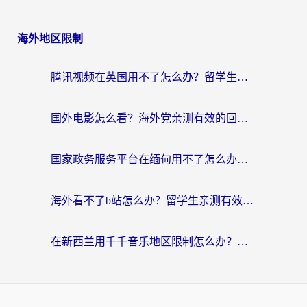
海外地区限制
腾讯视频在英国用不了怎么办？留学生亲测有效的回国加速器指南
国外电影怎么看？海外党亲测有效的回国加速器选择指南
国家政务服务平台在缅甸用不了怎么办？海外华人必看的回国加速全攻略
海外看不了b站怎么办？留学生亲测有效的回国加速器选择攻略，解决豆瓣音乐、美团外卖难题
在新西兰用千千音乐地区限制怎么办？海外华人必备的回国加速解决方案