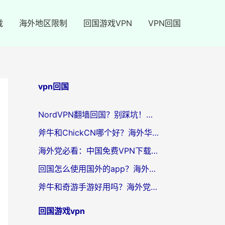
载
海外地区限制
回国游戏VPN
VPN回国
vpn回国
NordVPN翻墙回国？别踩坑！海外党无缝访问国内资源的真实指南
斧牛和ChickCN哪个好？海外华人亲测3款回国加速器+免费试用攻略
海外党必看：中国免费VPN下载避坑指南 + 无缝访问国内资源的终极方案
回国怎么使用国外的app？海外党必看的无缝访问国内资源全攻略
斧牛和奇游手游好用吗？海外党亲测3款回国加速器，选对才能无缝刷国内资源
回国游戏vpn