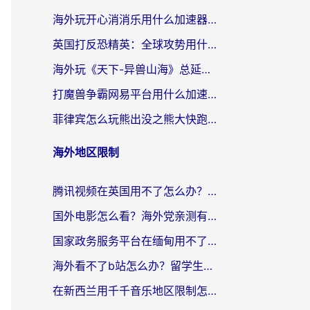
海外玩开心消消乐用什么加速器最好？2026真实体验指南，告别延迟卡顿
英国打反恐精英：全球攻势用什么加速器？2026年实测有效的国服游戏加速指南
海外玩《天下-异兽山海》总延迟？这篇延迟加速器指南帮你告别卡顿（附日本玩Sky光·遇最高警戒解决方案）
打魔兽争霸网易平台用什么加速器？海外党亲测有效的国服游戏加速指南
菲律宾怎么玩熊出没之熊大快跑？海外党国服游戏加速终极攻略（附3款热门游戏实测）
海外地区限制
腾讯视频在英国用不了怎么办？留学生亲测有效的回国加速器指南
国外电影怎么看？海外党亲测有效的回国加速器选择指南
国家政务服务平台在缅甸用不了怎么办？海外华人必看的回国加速全攻略
海外看不了b站怎么办？留学生亲测有效的回国加速器选择攻略，解决豆瓣音乐、美团外卖难题
在新西兰用千千音乐地区限制怎么办？海外华人必备的回国加速解决方案