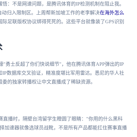
悟：不是网速问题，是腾讯体育的IP检测机制在阻止我。
自动归入限制区。上周帮新加坡工作的老李解决
在海外怎么
国际足联版权协议绑得死死的。这些平台就像装了GPS识别
术
"勇士反超了你们快说细节"，他在腾讯体育APP弹出的IP
IP数据库交叉验证，精准度堪比军用雷达。悉尼的华人社
组委的独家转播权让中文直播成了稀缺资源。
赛直播时，隔壁台湾留学生瞪圆了眼睛："你用的什么黑科
选择加速器就像选球员战靴，不是所有产品都能扛住赛事直播