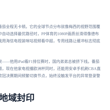
番茄全程无卡顿。它的全球节点分布就像梅西的视野范围覆
自动选择最优路径时，PP体育的1080P画质丝滑得像德布
我用海信电视装咪咕视频看中超，专用线路让缓冲标志彻底
——他用iPad看F1排位赛时，国内弟弟总被挤下线。番茄
题，现在他家电视播欧洲杯同时，还能用安卓手机刷CBA直
欧冠决赛期间频繁切换节点，始终没触发平台的异常登录警
地域封印