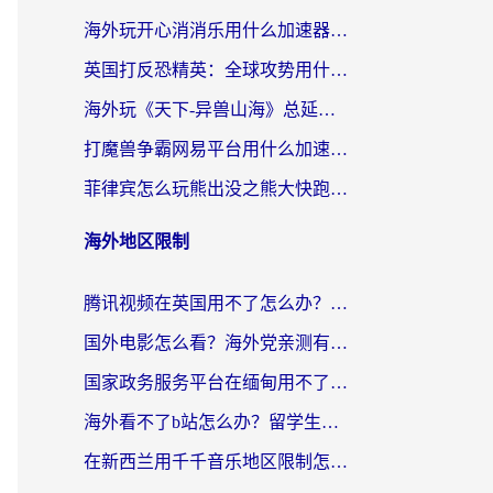
海外玩开心消消乐用什么加速器最好？2026真实体验指南，告别延迟卡顿
英国打反恐精英：全球攻势用什么加速器？2026年实测有效的国服游戏加速指南
海外玩《天下-异兽山海》总延迟？这篇延迟加速器指南帮你告别卡顿（附日本玩Sky光·遇最高警戒解决方案）
打魔兽争霸网易平台用什么加速器？海外党亲测有效的国服游戏加速指南
菲律宾怎么玩熊出没之熊大快跑？海外党国服游戏加速终极攻略（附3款热门游戏实测）
海外地区限制
腾讯视频在英国用不了怎么办？留学生亲测有效的回国加速器指南
国外电影怎么看？海外党亲测有效的回国加速器选择指南
国家政务服务平台在缅甸用不了怎么办？海外华人必看的回国加速全攻略
海外看不了b站怎么办？留学生亲测有效的回国加速器选择攻略，解决豆瓣音乐、美团外卖难题
在新西兰用千千音乐地区限制怎么办？海外华人必备的回国加速解决方案