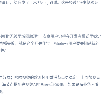
后，给我发了手术刀emoji致谢。这是经过50+案例验证
意关闭"无线局域网助理"。安卓用户记得在开发者模式里锁定
播失败，就是这个开关作祟。Windows用户要关闭系统的
制权。
容易超载；咪咕视频的欧洲杯用香港节点更稳定。上周帮奥克
海节点搭配央视频APP画面延迟最低。如果是海外华人看
项。