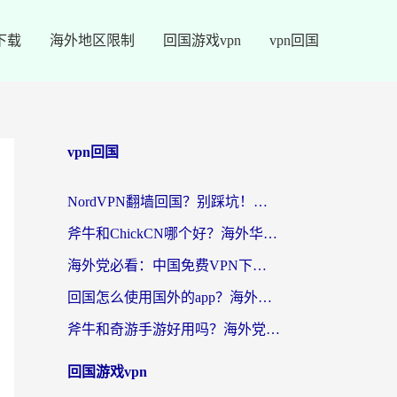
下载
海外地区限制
回国游戏vpn
vpn回国
vpn回国
NordVPN翻墙回国？别踩坑！海外党无缝访问国内资源的真实指南
斧牛和ChickCN哪个好？海外华人亲测3款回国加速器+免费试用攻略
海外党必看：中国免费VPN下载避坑指南 + 无缝访问国内资源的终极方案
回国怎么使用国外的app？海外党必看的无缝访问国内资源全攻略
斧牛和奇游手游好用吗？海外党亲测3款回国加速器，选对才能无缝刷国内资源
回国游戏vpn