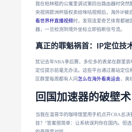
我在柏林租的公寓里调试第四台路由器时突然醒
央视将欧洲杯版权卖给咪咕视频后，海外IP被
看世界杯直播视频
时，发现连爱奇艺体育都被
器，一旦检测到境外坐标立即掐断信号流。
真正的罪魁祸首：IP定位技
犹记去年NBA季后赛，多伦多的表弟在群里哀嚎
定位提示前毫无办法。这些平台通过基站定位和
区群里每周都有人问
怎么在海外看奥运会
，奥
回国加速器的破壁术
当我在温哥华的咖啡馆里用手机点开CBA总决
技？"答案很简单：让系统误判你在国内。但
的高强度对抗。