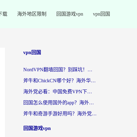
下载
海外地区限制
回国游戏vpn
vpn回国
vpn回国
NordVPN翻墙回国？别踩坑！海外党无缝访问国内资源的真实指南
斧牛和ChickCN哪个好？海外华人亲测3款回国加速器+免费试用攻略
海外党必看：中国免费VPN下载避坑指南 + 无缝访问国内资源的终极方案
回国怎么使用国外的app？海外党必看的无缝访问国内资源全攻略
斧牛和奇游手游好用吗？海外党亲测3款回国加速器，选对才能无缝刷国内资源
回国游戏vpn