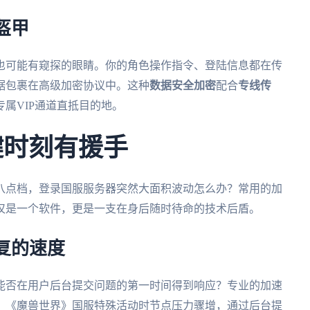
盔甲
也可能有窥探的眼睛。你的角色操作指令、登陆信息都在传
据包裹在高级加密协议中。这种
数据安全加密
配合
专线传
属VIP通道直抵目的地。
键时刻有援手
八点档，登录国服服务器突然大面积波动怎么办？常用的加
仅是一个软件，更是一支在身后随时待命的技术后盾。
复的速度
能否在用户后台提交问题的第一时间得到响应？专业的加速
，《魔兽世界》国服特殊活动时节点压力骤增，通过后台提