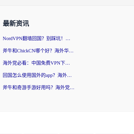
最新资讯
NordVPN翻墙回国？别踩坑！海外党无缝访问国内资源的真实指南
斧牛和ChickCN哪个好？海外华人亲测3款回国加速器+免费试用攻略
海外党必看：中国免费VPN下载避坑指南 + 无缝访问国内资源的终极方案
回国怎么使用国外的app？海外党必看的无缝访问国内资源全攻略
斧牛和奇游手游好用吗？海外党亲测3款回国加速器，选对才能无缝刷国内资源