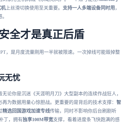
式机
上丝滑切换使用至关重要。
支持一人多端设备同时用
，
感。
安全才是真正后盾
PT，是月度流量刚用一半就被限速。一次掉线可能毁掉整
玩无忧
着无论你是沉迷《天涯明月刀》大型副本的连续作战狂人，
必再为数据用量心惊胆战。更重要的是背后的技术支撑：
智
过
精选回国游戏加速专线
传输，同时不影响你后台刷剧听
补丁，拥有
独享100M带宽
支撑，看着进度条飞快跑满的感