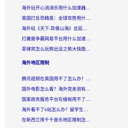
海外玩开心消消乐用什么加速器最好？2026真实体验指南，告别延迟卡顿
英国打反恐精英：全球攻势用什么加速器？2026年实测有效的国服游戏加速指南
海外玩《天下-异兽山海》总延迟？这篇延迟加速器指南帮你告别卡顿（附日本玩Sky光·遇最高警戒解决方案）
打魔兽争霸网易平台用什么加速器？海外党亲测有效的国服游戏加速指南
菲律宾怎么玩熊出没之熊大快跑？海外党国服游戏加速终极攻略（附3款热门游戏实测）
海外地区限制
腾讯视频在英国用不了怎么办？留学生亲测有效的回国加速器指南
国外电影怎么看？海外党亲测有效的回国加速器选择指南
国家政务服务平台在缅甸用不了怎么办？海外华人必看的回国加速全攻略
海外看不了b站怎么办？留学生亲测有效的回国加速器选择攻略，解决豆瓣音乐、美团外卖难题
在新西兰用千千音乐地区限制怎么办？海外华人必备的回国加速解决方案