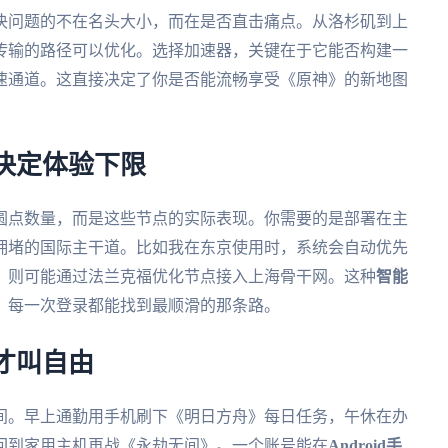
决问题的不在名头大小，而在是否直击痛点。从洛杉矶到上
传输的路径可以优化。选择加速器，关键在于它能否构建一
速通道。这直接决定了你是否能流畅享受《原神》的新地图
决定体验下限
圆点数量，而是这些节点的实际表现。你需要的是部署在主
拥堵的国际主干道。比如我在东京使用时，系统会自动优先
，则可能通过法兰克福优化节点接入上海骨干网。这种
智能
，每一次登录都能找到最顺滑的那条路。
才叫自由
间。早上通勤用手机刷下《明日方舟》每日任务，午休在办
回到家用主机再战《永劫无间》。一个账号能在
Android手