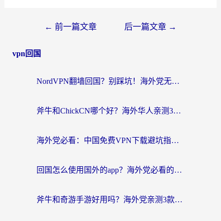
←
前一篇文章
后一篇文章
→
vpn回国
NordVPN翻墙回国？别踩坑！海外党无缝访问国内资源的真实指南
斧牛和ChickCN哪个好？海外华人亲测3款回国加速器+免费试用攻略
海外党必看：中国免费VPN下载避坑指南 + 无缝访问国内资源的终极方案
回国怎么使用国外的app？海外党必看的无缝访问国内资源全攻略
斧牛和奇游手游好用吗？海外党亲测3款回国加速器，选对才能无缝刷国内资源