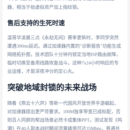
器，相当于给虚拟资产加上指纹锁。
售后支持的生死时速
温哥华凌晨三点《永劫无间》赛季更新时，李同学突然
遭遇300ms延迟。通过加速器内置的"诊断报告"功能生成
网络拓扑图，技术团队十分钟内锁定当地ISP路由故障，
临时切换至备用线路恢复战斗。这种7x24小时响应的专
业运维，才是深夜冲分的定心丸。
突破地域封锁的未来战场
随着《燕云十六声》等新一代国风开放世界手游崛起，
对加速器提出更严苛要求。100M独享带宽已成标配，否
则百人同屏的帮战场景必然卡成集体PPT。测试发现《鸣
潮》在40人副本战时瞬间流量峰值可达35Mbps，普通共