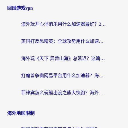
回国游戏vpn
海外玩开心消消乐用什么加速器最好？2026真实体验指南，告别延迟卡顿
英国打反恐精英：全球攻势用什么加速器？2026年实测有效的国服游戏加速指南
海外玩《天下-异兽山海》总延迟？这篇延迟加速器指南帮你告别卡顿（附日本玩Sky光·遇最高警戒解决方案）
打魔兽争霸网易平台用什么加速器？海外党亲测有效的国服游戏加速指南
菲律宾怎么玩熊出没之熊大快跑？海外党国服游戏加速终极攻略（附3款热门游戏实测）
海外地区限制