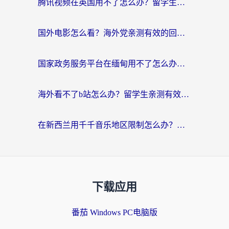
腾讯视频在英国用不了怎么办？留学生亲测有效的回国加速器指南
国外电影怎么看？海外党亲测有效的回国加速器选择指南
国家政务服务平台在缅甸用不了怎么办？海外华人必看的回国加速全攻略
海外看不了b站怎么办？留学生亲测有效的回国加速器选择攻略，解决豆瓣音乐、美团外卖难题
在新西兰用千千音乐地区限制怎么办？海外华人必备的回国加速解决方案
下载应用
番茄 Windows PC电脑版