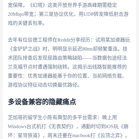
宽保障，《幻塔》这类开放世界手游高峰期需稳定
20Mbps带宽；第三是协议优化，用UDP转发降低射击游
戏的关键丢包率。
去年有位驻德工程师在Reddit分享经历：试用某加速器玩
《金铲铲之战》时，明明显示延迟80ms却频繁重连。技
术团队排查后发现是路由策略缺陷——当数据包途经法
兰克福节点时遭遇强制绕转。这揭示出线路智能推荐的
重要性：优秀加速器能基于你的位置、当前网络负载、
游戏协议特征动态切换最优路径。
多设备兼容的隐藏痛点
芝加哥的留学生小陈有典型的多平台需求：晚上用
Windows台式机打《无畏契约》，通勤时切到iOS玩《崩
坏：星穹铁道》，周末还要在macbook打《云顶之弈》。