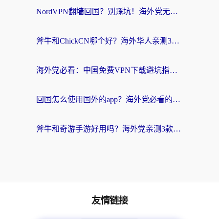
NordVPN翻墙回国？别踩坑！海外党无缝访问国内资源的真实指南
斧牛和ChickCN哪个好？海外华人亲测3款回国加速器+免费试用攻略
海外党必看：中国免费VPN下载避坑指南 + 无缝访问国内资源的终极方案
回国怎么使用国外的app？海外党必看的无缝访问国内资源全攻略
斧牛和奇游手游好用吗？海外党亲测3款回国加速器，选对才能无缝刷国内资源
友情链接