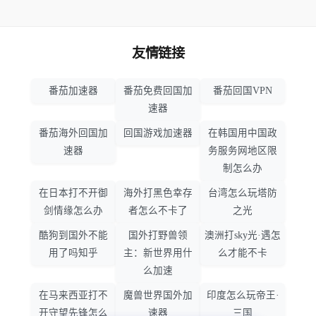
友情链接
番茄加速器
番茄免费回国加
番茄回国VPN
速器
番茄海外回国加
回国游戏加速器
在韩国用中国政
速器
务服务网地区限
制怎么办
在日本打不开御
海外打黑色幸存
台湾怎么玩塔防
剑情缘怎么办
者怎么不卡了
之光
酷狗到国外不能
国外打野兽领
澳洲打sky光·遇怎
用了吗知乎
主：新世界用什
么才能不卡
么加速
在马来西亚打不
魔兽世界国外加
印度怎么玩帝王·
开守望先锋怎么
速器
三国