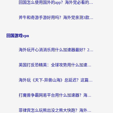
回国怎么使用国外的app？海外党必看的无缝访问国内资源全攻略
斧牛和奇游手游好用吗？海外党亲测3款回国加速器，选对才能无缝刷国内资源
回国游戏vpn
海外玩开心消消乐用什么加速器最好？2026真实体验指南，告别延迟卡顿
英国打反恐精英：全球攻势用什么加速器？2026年实测有效的国服游戏加速指南
海外玩《天下-异兽山海》总延迟？这篇延迟加速器指南帮你告别卡顿（附日本玩Sky光·遇最高警戒解决方案）
打魔兽争霸网易平台用什么加速器？海外党亲测有效的国服游戏加速指南
菲律宾怎么玩熊出没之熊大快跑？海外党国服游戏加速终极攻略（附3款热门游戏实测）