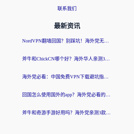
联系我们
最新资讯
NordVPN翻墙回国？别踩坑！海外党无缝访问国内资源的真实指南
斧牛和ChickCN哪个好？海外华人亲测3款回国加速器+免费试用攻略
海外党必看：中国免费VPN下载避坑指南 + 无缝访问国内资源的终极方案
回国怎么使用国外的app？海外党必看的无缝访问国内资源全攻略
斧牛和奇游手游好用吗？海外党亲测3款回国加速器，选对才能无缝刷国内资源