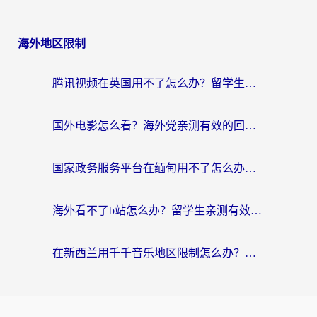
海外地区限制
腾讯视频在英国用不了怎么办？留学生亲测有效的回国加速器指南
国外电影怎么看？海外党亲测有效的回国加速器选择指南
国家政务服务平台在缅甸用不了怎么办？海外华人必看的回国加速全攻略
海外看不了b站怎么办？留学生亲测有效的回国加速器选择攻略，解决豆瓣音乐、美团外卖难题
在新西兰用千千音乐地区限制怎么办？海外华人必备的回国加速解决方案