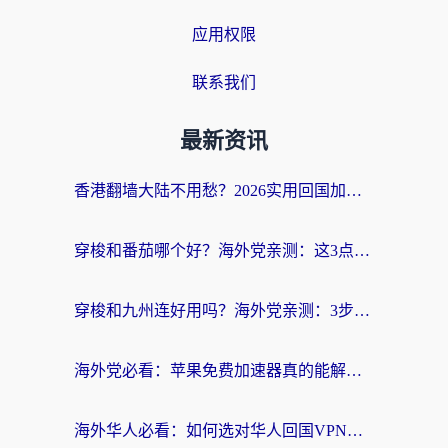
应用权限
联系我们
最新资讯
香港翻墙大陆不用愁？2026实用回国加速器指南：从选到用一步到位
穿梭和番茄哪个好？海外党亲测：这3点帮你选对回国加速器
穿梭和九州连好用吗？海外党亲测：3步选对回国加速器，无缝刷国内剧玩国服
海外党必看：苹果免费加速器真的能解决回国访问难题吗？附实测对比与全平台方案
海外华人必看：如何选对华人回国VPN，无缝刷国内剧、玩手游？