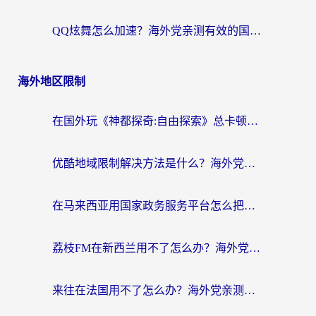
QQ炫舞怎么加速？海外党亲测有效的国服游戏加速指南（附失落城堡金铲铲之战解决方案）
海外地区限制
在国外玩《神都探奇:自由探索》总卡顿？3个实用技巧解决海外党追剧、社交、游戏难题
优酷地域限制解决方法是什么？海外党亲测有效的回国加速指南
在马来西亚用国家政务服务平台怎么把定位修改到中国国内？海外党解决数字壁垒的实用指南
荔枝FM在新西兰用不了怎么办？海外党必看的回国加速解决方案
来往在法国用不了怎么办？海外党亲测有效的回国加速指南