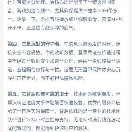
行为智能区分处理。更核心的是配备了**精选回国影
音、游戏加速专线**，尤其确保提供**独享100M带宽
**。想象一下，无损音质播放如丝绸般顺滑，高清MV秒
开不卡，正是这专线保障的底气。
第四，它是沉默的守护者
。在信息泄露频发的时代，连
接安全不容妥协。你的收听数据、登录凭证在传输过程
中需经过**数据安全加密**处理，经由**专线传输**通
道，全程隔绝窥探与干扰。这层无形盔甲保障你安心沉
浸在声音世界，而不必担忧隐私风险。
第五，它背后站着可靠的卫士
。技术问题难免偶发，但
解决响应速度关乎体验能否快速恢复。优秀的服务商应
承诺**售后实时保障**，背后依托的是**专业的技术团
队**进行7x24小时监控与支持。无论何时遇到线路波动
或配置疑问，都能得到快速响应和解决。