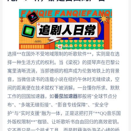
选择**在国外不受地域限制的听歌软件**，实则是在选
择一种生活方式的权利。当《梁祝》的提琴声在巴黎公
寓里清晰流淌，当郭德纲的相声成为伦敦地铁上的背景
音，当微信读书的连载小说在纽约午休时无缝续读，空
间的距离便在技术赋权下被消解。一台懂你所求、默默
工作的回国加速器，如
番茄加速器
那般将"全球节点分
布"、"多端无缝衔接"、"影音专线保障"、"安全守
护"与"实时支援"融为一体，正是这把打开"**QQ音乐国
外版权限制**"枷锁、让听歌听书自由回归的高效密钥。
它不再只是一个技术工具，而是慰藉海外游子心绪的桥