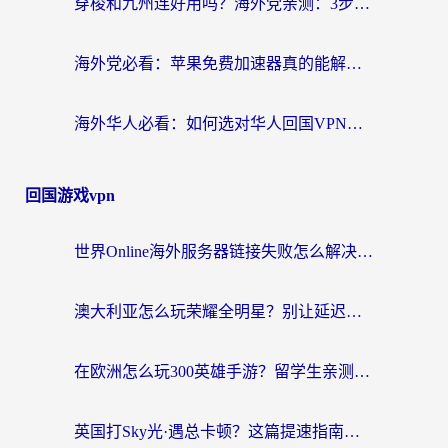
穿梭和九州连好用吗？海外党亲测：3步选对回国加速器，无缝刷国内剧玩国服
海外党必看：苹果免费加速器真的能解决回国访问难题吗？附实测对比与全平台方案
海外华人必看：如何选对华人回国VPN，无缝刷国内剧、玩手游？
回国游戏vpn
世界Online海外服务器链接失败怎么解决？告别卡顿延迟，海外玩国服游戏的正确打开方式
澳大利亚怎么玩荣耀全明星？别让延迟毁了你的连招！海外党专属加速攻略
在欧洲怎么玩300英雄手游？留学生亲测有效的国服游戏加速指南
英国打Sky光·遇总卡顿？这篇提速指南帮你找回治愈感