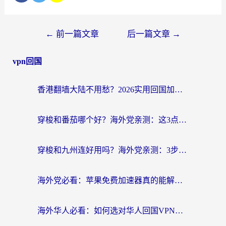
←
前一篇文章
后一篇文章
→
vpn回国
香港翻墙大陆不用愁？2026实用回国加速器指南：从选到用一步到位
穿梭和番茄哪个好？海外党亲测：这3点帮你选对回国加速器
穿梭和九州连好用吗？海外党亲测：3步选对回国加速器，无缝刷国内剧玩国服
海外党必看：苹果免费加速器真的能解决回国访问难题吗？附实测对比与全平台方案
海外华人必看：如何选对华人回国VPN，无缝刷国内剧、玩手游？