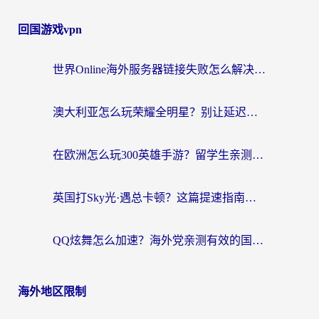
回国游戏vpn
世界Online海外服务器链接失败怎么解决？告别卡顿延迟，海外玩国服游戏的正确打开方式
澳大利亚怎么玩荣耀全明星？别让延迟毁了你的连招！海外党专属加速攻略
在欧洲怎么玩300英雄手游？留学生亲测有效的国服游戏加速指南
英国打Sky光·遇总卡顿？这篇提速指南帮你找回治愈感
QQ炫舞怎么加速？海外党亲测有效的国服游戏加速指南（附失落城堡金铲铲之战解决方案）
海外地区限制