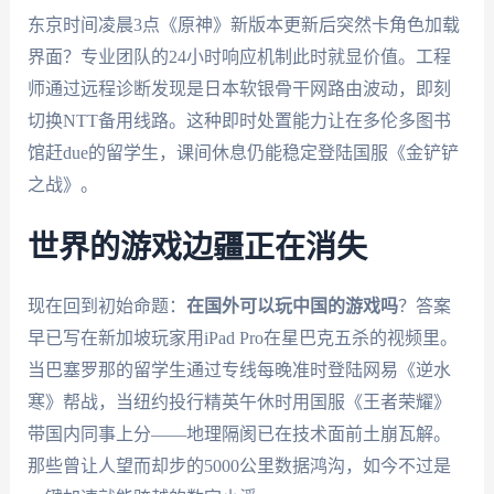
东京时间凌晨3点《原神》新版本更新后突然卡角色加载
界面？专业团队的24小时响应机制此时就显价值。工程
师通过远程诊断发现是日本软银骨干网路由波动，即刻
切换NTT备用线路。这种即时处置能力让在多伦多图书
馆赶due的留学生，课间休息仍能稳定登陆国服《金铲铲
之战》。
世界的游戏边疆正在消失
现在回到初始命题：
在国外可以玩中国的游戏吗
？答案
早已写在新加坡玩家用iPad Pro在星巴克五杀的视频里。
当巴塞罗那的留学生通过专线每晚准时登陆网易《逆水
寒》帮战，当纽约投行精英午休时用国服《王者荣耀》
带国内同事上分——地理隔阂已在技术面前土崩瓦解。
那些曾让人望而却步的5000公里数据鸿沟，如今不过是