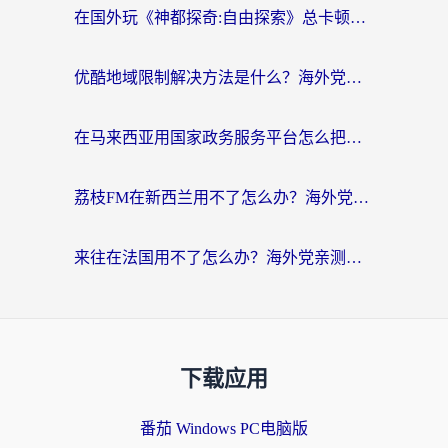
在国外玩《神都探奇:自由探索》总卡顿？3个实用技巧解决海外党追剧、社交、游戏难题
优酷地域限制解决方法是什么？海外党亲测有效的回国加速指南
在马来西亚用国家政务服务平台怎么把定位修改到中国国内？海外党解决数字壁垒的实用指南
荔枝FM在新西兰用不了怎么办？海外党必看的回国加速解决方案
来往在法国用不了怎么办？海外党亲测有效的回国加速指南
下载应用
番茄 Windows PC电脑版