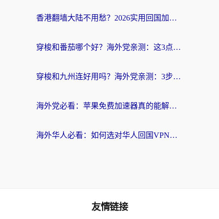
香港翻墙大陆不用愁？2026实用回国加速器指南：从选到用一步到位
穿梭和番茄哪个好？海外党亲测：这3点帮你选对回国加速器
穿梭和九州连好用吗？海外党亲测：3步选对回国加速器，无缝刷国内剧玩国服
海外党必看：苹果免费加速器真的能解决回国访问难题吗？附实测对比与全平台方案
海外华人必看：如何选对华人回国VPN，无缝刷国内剧、玩手游？
友情链接