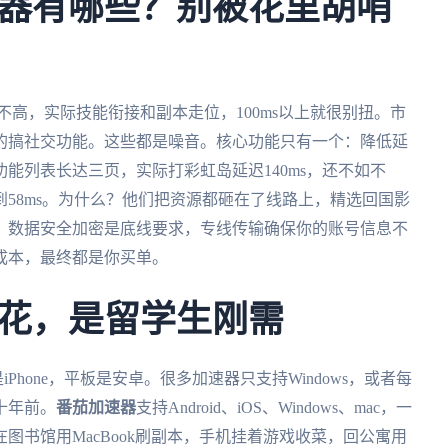
器有哪些？别被花里胡哨
不高，实际技能衔接和副本走位，100ms以上就很别扭。市
的搞社交功能。这些都是噪音。核心功能只有一个：降低延
能列表长达三页，实际打彩虹岛延迟140ms，还不如不
58ms。为什么？他们把资源都砸在了线路上，精选回国影
。数据安全加密是底线要求，专线传输确保你的账号信息不
成本，最终都是你买单。
花，是留学生刚需
Phone，平板是安卓。很多加速器只支持Windows，或者每
十年前。
番茄加速器
支持Android、iOS、Windows、mac，一
图书馆用MacBook刷副本，手机挂着游戏收菜，回公寓用