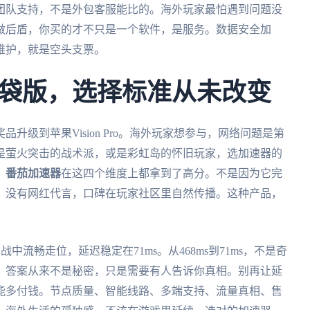
团队支持，不是外包客服能比的。海外玩家最怕遇到问题没
做后盾，你买的才不只是一个软件，是服务。数据安全加
维护，就是空头支票。
袋版，选择标准从未改变
品升级到苹果Vision Pro。海外玩家想参与，网络问题是第
是萤火突击的战术派，或是彩虹岛的怀旧玩家，选加速器的
。
番茄加速器
在这四个维度上都拿到了高分。不是因为它完
，没有网红代言，口碑在玩家社区里自然传播。这种产品，
中流畅走位，延迟稳定在71ms。从468ms到71ms，不是奇
？答案从来不是秘密，只是需要有人告诉你真相。别再让延
能多付钱。节点质量、智能线路、多端支持、流量真相、售