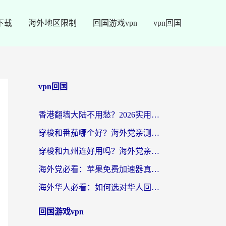
下载
海外地区限制
回国游戏vpn
vpn回国
vpn回国
香港翻墙大陆不用愁？2026实用回国加速器指南：从选到用一步到位
穿梭和番茄哪个好？海外党亲测：这3点帮你选对回国加速器
穿梭和九州连好用吗？海外党亲测：3步选对回国加速器，无缝刷国内剧玩国服
海外党必看：苹果免费加速器真的能解决回国访问难题吗？附实测对比与全平台方案
海外华人必看：如何选对华人回国VPN，无缝刷国内剧、玩手游？
回国游戏vpn