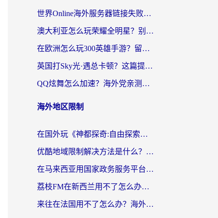
世界Online海外服务器链接失败怎么解决？告别卡顿延迟，海外玩国服游戏的正确打开方式
澳大利亚怎么玩荣耀全明星？别让延迟毁了你的连招！海外党专属加速攻略
在欧洲怎么玩300英雄手游？留学生亲测有效的国服游戏加速指南
英国打Sky光·遇总卡顿？这篇提速指南帮你找回治愈感
QQ炫舞怎么加速？海外党亲测有效的国服游戏加速指南（附失落城堡金铲铲之战解决方案）
海外地区限制
在国外玩《神都探奇:自由探索》总卡顿？3个实用技巧解决海外党追剧、社交、游戏难题
优酷地域限制解决方法是什么？海外党亲测有效的回国加速指南
在马来西亚用国家政务服务平台怎么把定位修改到中国国内？海外党解决数字壁垒的实用指南
荔枝FM在新西兰用不了怎么办？海外党必看的回国加速解决方案
来往在法国用不了怎么办？海外党亲测有效的回国加速指南