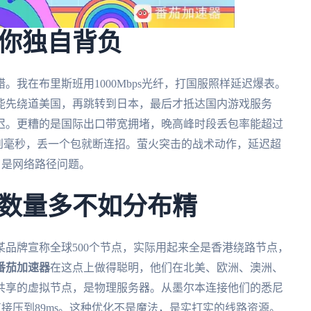
你独自背负
我在布里斯班用1000Mbps光纤，打国服照样延迟爆表。
能先绕道美国，再跳转到日本，最后才抵达国内游戏服务
迟。更糟的是国际出口带宽拥堵，晚高峰时段丢包率能超过
到毫秒，丢一个包就断连招。萤火突击的战术动作，延迟超
，是网络路径问题。
数量多不如分布精
品牌宣称全球500个节点，实际用起来全是香港绕路节点，
番茄加速器
在这点上做得聪明，他们在北美、欧洲、澳洲、
共享的虚拟节点，是物理服务器。从墨尔本连接他们的悉尼
直接压到89ms。这种优化不是魔法，是实打实的线路资源。