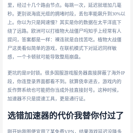
里，经过十几个路由节点。每跳一次，延迟就增加几毫
秒。更别说海底光缆的拥堵时段，丢包率能飙升到30%以
上。你以为只是网速慢？其实是你的数据在太平洋底下
绕了远路。欧洲可以打植物大战僵尸吗知乎上经常有人
提问，答案都是一样：裸连就是自找苦吃。植物大战僵
尸这类看似简单的游戏，在联机模式下对延迟同样敏
感，一个卡顿就可能导致整局崩盘。
更坑的是IP封锁。很多国服游戏服务器直接屏蔽了海外IP
段，你连登录界面都看不到。就算侥幸进去，游戏内的
反作弊系统也可能把你当成外挂直接封号。这种时候，
加速器不只是提速工具，更是通行证。
选错加速器的代价我替你付过了
刚开始我图便宜用了某免费VPN，结果游戏延迟没降多