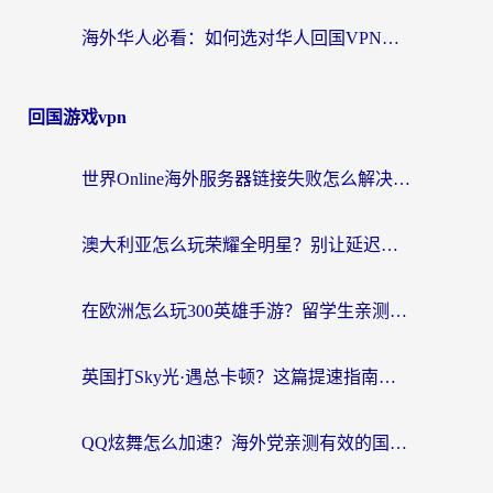
海外华人必看：如何选对华人回国VPN，无缝刷国内剧、玩手游？
回国游戏vpn
世界Online海外服务器链接失败怎么解决？告别卡顿延迟，海外玩国服游戏的正确打开方式
澳大利亚怎么玩荣耀全明星？别让延迟毁了你的连招！海外党专属加速攻略
在欧洲怎么玩300英雄手游？留学生亲测有效的国服游戏加速指南
英国打Sky光·遇总卡顿？这篇提速指南帮你找回治愈感
QQ炫舞怎么加速？海外党亲测有效的国服游戏加速指南（附失落城堡金铲铲之战解决方案）