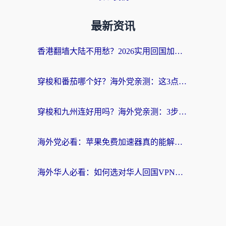
最新资讯
香港翻墙大陆不用愁？2026实用回国加速器指南：从选到用一步到位
穿梭和番茄哪个好？海外党亲测：这3点帮你选对回国加速器
穿梭和九州连好用吗？海外党亲测：3步选对回国加速器，无缝刷国内剧玩国服
海外党必看：苹果免费加速器真的能解决回国访问难题吗？附实测对比与全平台方案
海外华人必看：如何选对华人回国VPN，无缝刷国内剧、玩手游？