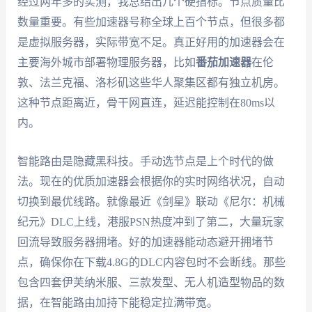
经过两年多的实测，我总结出几个硬指标。节点质量比
数量重要。有些加速器号称全球上百个节点，但很多都
是虚拟服务器，实际带宽不足。真正好用的加速器会在
主要海外城市部署物理服务器，比如
番茄加速器
在伦
敦、法兰克福、洛杉矶这些华人聚集区都有独立机房。
这种节点距离近，骨干网直连，延迟能控制在80ms以
内。
智能路由是隐藏黑科技。手动选节点是上个时代的做
法。现在的优质加速器会根据你的实时网络状况，自动
切换到最优线路。就像最近《剑星》联动《尼尔：机械
纪元》DLC上线，港服PSN热度冲到了第二，大量玩家
回流导致服务器拥堵。好的加速器能动态避开拥堵节
点，确保你在下载4.8G的DLC内容包时不会断线。那些
包含四套伊芙纳米服、三款发型、无人机造型物品的数
据，在智能路由加持下能稳定拉满带宽。