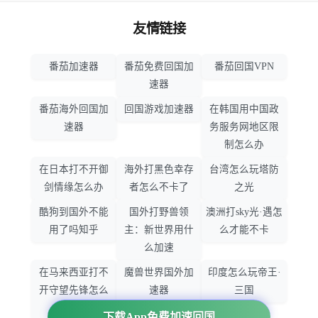
友情链接
番茄加速器
番茄免费回国加
番茄回国VPN
速器
番茄海外回国加
回国游戏加速器
在韩国用中国政
速器
务服务网地区限
制怎么办
在日本打不开御
海外打黑色幸存
台湾怎么玩塔防
剑情缘怎么办
者怎么不卡了
之光
酷狗到国外不能
国外打野兽领
澳洲打sky光·遇怎
用了吗知乎
主：新世界用什
么才能不卡
么加速
在马来西亚打不
魔兽世界国外加
印度怎么玩帝王·
开守望先锋怎么
速器
三国
办
下载App免费加速回国