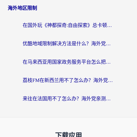
海外地区限制
在国外玩《神都探奇:自由探索》总卡顿？3个实用技巧解决海外党追剧、社交、游戏难题
优酷地域限制解决方法是什么？海外党亲测有效的回国加速指南
在马来西亚用国家政务服务平台怎么把定位修改到中国国内？海外党解决数字壁垒的实用指南
荔枝FM在新西兰用不了怎么办？海外党必看的回国加速解决方案
来往在法国用不了怎么办？海外党亲测有效的回国加速指南
下载应用