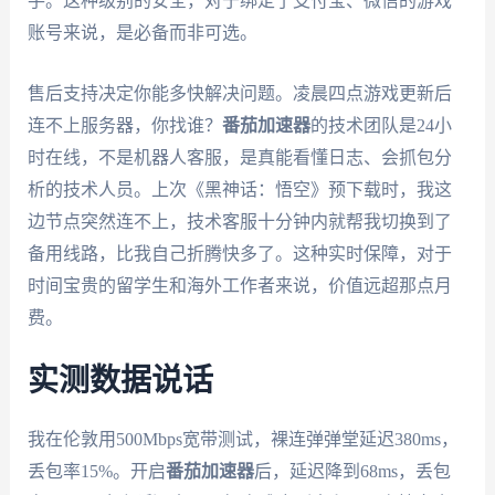
手。这种级别的安全，对于绑定了支付宝、微信的游戏
账号来说，是必备而非可选。
售后支持决定你能多快解决问题。凌晨四点游戏更新后
连不上服务器，你找谁？
番茄加速器
的技术团队是24小
时在线，不是机器人客服，是真能看懂日志、会抓包分
析的技术人员。上次《黑神话：悟空》预下载时，我这
边节点突然连不上，技术客服十分钟内就帮我切换到了
备用线路，比我自己折腾快多了。这种实时保障，对于
时间宝贵的留学生和海外工作者来说，价值远超那点月
费。
实测数据说话
我在伦敦用500Mbps宽带测试，裸连弹弹堂延迟380ms，
丢包率15%。开启
番茄加速器
后，延迟降到68ms，丢包