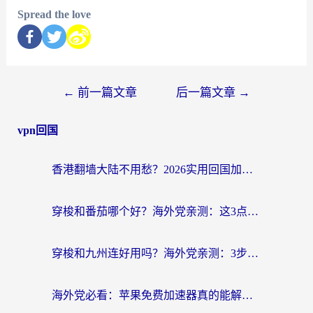
Spread the love
←
前一篇文章
后一篇文章
→
vpn回国
香港翻墙大陆不用愁？2026实用回国加速器指南：从选到用一步到位
穿梭和番茄哪个好？海外党亲测：这3点帮你选对回国加速器
穿梭和九州连好用吗？海外党亲测：3步选对回国加速器，无缝刷国内剧玩国服
海外党必看：苹果免费加速器真的能解决回国访问难题吗？附实测对比与全平台方案