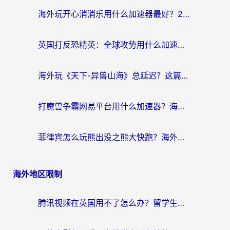
海外玩开心消消乐用什么加速器最好？2026真实体验指南，告别延迟卡顿
英国打反恐精英：全球攻势用什么加速器？2026年实测有效的国服游戏加速指南
海外玩《天下-异兽山海》总延迟？这篇延迟加速器指南帮你告别卡顿（附日本玩Sky光·遇最高警戒解决方案）
打魔兽争霸网易平台用什么加速器？海外党亲测有效的国服游戏加速指南
菲律宾怎么玩熊出没之熊大快跑？海外党国服游戏加速终极攻略（附3款热门游戏实测）
海外地区限制
腾讯视频在英国用不了怎么办？留学生亲测有效的回国加速器指南