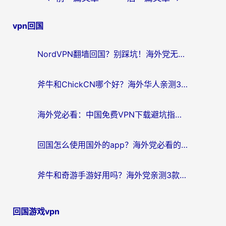
章
vpn回国
导
航
NordVPN翻墙回国？别踩坑！海外党无缝访问国内资源的真实指南
斧牛和ChickCN哪个好？海外华人亲测3款回国加速器+免费试用攻略
海外党必看：中国免费VPN下载避坑指南 + 无缝访问国内资源的终极方案
回国怎么使用国外的app？海外党必看的无缝访问国内资源全攻略
斧牛和奇游手游好用吗？海外党亲测3款回国加速器，选对才能无缝刷国内资源
回国游戏vpn