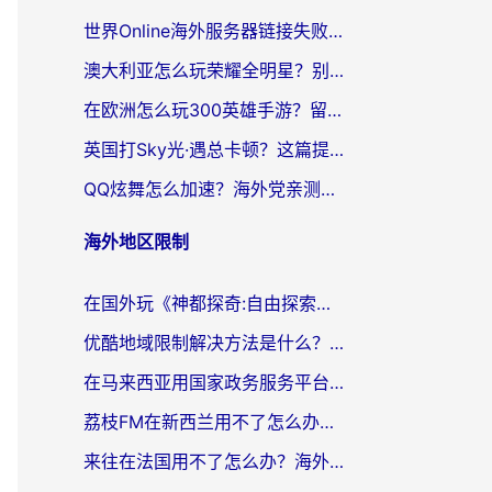
世界Online海外服务器链接失败怎么解决？告别卡顿延迟，海外玩国服游戏的正确打开方式
澳大利亚怎么玩荣耀全明星？别让延迟毁了你的连招！海外党专属加速攻略
在欧洲怎么玩300英雄手游？留学生亲测有效的国服游戏加速指南
英国打Sky光·遇总卡顿？这篇提速指南帮你找回治愈感
QQ炫舞怎么加速？海外党亲测有效的国服游戏加速指南（附失落城堡金铲铲之战解决方案）
海外地区限制
在国外玩《神都探奇:自由探索》总卡顿？3个实用技巧解决海外党追剧、社交、游戏难题
优酷地域限制解决方法是什么？海外党亲测有效的回国加速指南
在马来西亚用国家政务服务平台怎么把定位修改到中国国内？海外党解决数字壁垒的实用指南
荔枝FM在新西兰用不了怎么办？海外党必看的回国加速解决方案
来往在法国用不了怎么办？海外党亲测有效的回国加速指南