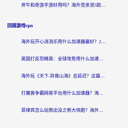
斧牛和奇游手游好用吗？海外党亲测3款回国加速器，选对才能无缝刷国内资源
回国游戏vpn
海外玩开心消消乐用什么加速器最好？2026真实体验指南，告别延迟卡顿
英国打反恐精英：全球攻势用什么加速器？2026年实测有效的国服游戏加速指南
海外玩《天下-异兽山海》总延迟？这篇延迟加速器指南帮你告别卡顿（附日本玩Sky光·遇最高警戒解决方案）
打魔兽争霸网易平台用什么加速器？海外党亲测有效的国服游戏加速指南
菲律宾怎么玩熊出没之熊大快跑？海外党国服游戏加速终极攻略（附3款热门游戏实测）