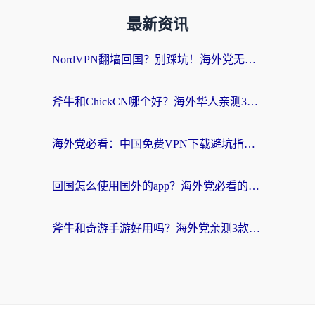
最新资讯
NordVPN翻墙回国？别踩坑！海外党无缝访问国内资源的真实指南
斧牛和ChickCN哪个好？海外华人亲测3款回国加速器+免费试用攻略
海外党必看：中国免费VPN下载避坑指南 + 无缝访问国内资源的终极方案
回国怎么使用国外的app？海外党必看的无缝访问国内资源全攻略
斧牛和奇游手游好用吗？海外党亲测3款回国加速器，选对才能无缝刷国内资源