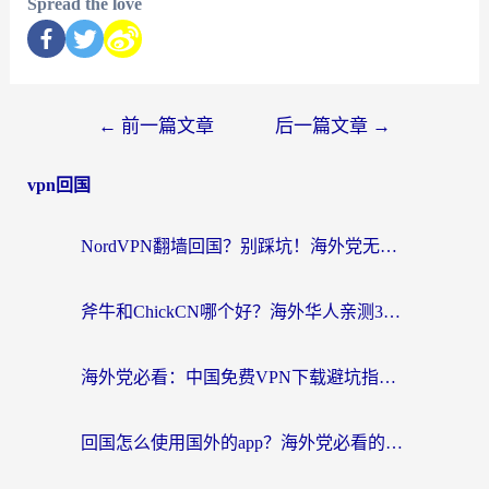
Spread the love
←
前一篇文章
后一篇文章
→
vpn回国
NordVPN翻墙回国？别踩坑！海外党无缝访问国内资源的真实指南
斧牛和ChickCN哪个好？海外华人亲测3款回国加速器+免费试用攻略
海外党必看：中国免费VPN下载避坑指南 + 无缝访问国内资源的终极方案
回国怎么使用国外的app？海外党必看的无缝访问国内资源全攻略