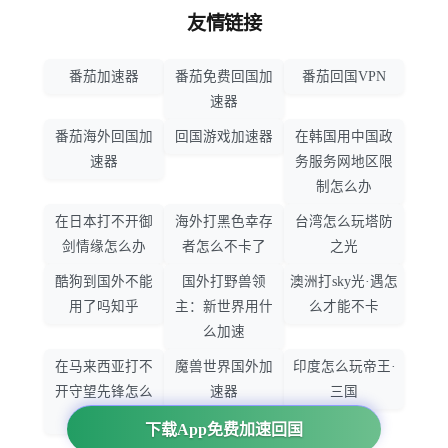
友情链接
番茄加速器
番茄免费回国加
番茄回国VPN
速器
番茄海外回国加
回国游戏加速器
在韩国用中国政
速器
务服务网地区限
制怎么办
在日本打不开御
海外打黑色幸存
台湾怎么玩塔防
剑情缘怎么办
者怎么不卡了
之光
酷狗到国外不能
国外打野兽领
澳洲打sky光·遇怎
用了吗知乎
主：新世界用什
么才能不卡
么加速
在马来西亚打不
魔兽世界国外加
印度怎么玩帝王·
开守望先锋怎么
速器
三国
办
下载App免费加速回国