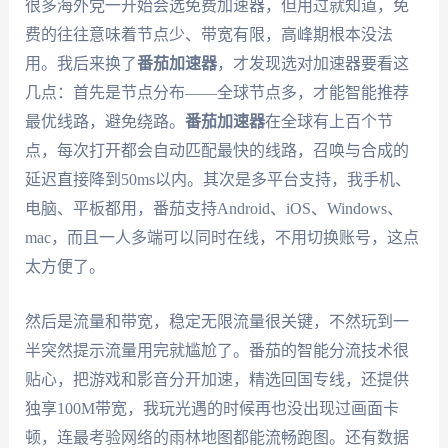
很多海外党一开始会选免费加速器，但用过就知道，免
费的往往意味着节点少、带宽有限，高峰期根本没法
用。我后来换了
番茄加速器
，才发现选对加速器要看这
几点：首先是节点分布——全球节点多，才能智能推荐
最优线路，避免绕路。
番茄加速器
在全球有上百个节
点，每次打开都会自动匹配最快的线路，召唤与合成的
延迟直接降到50ms以内。其次是多平台支持，我手机、
电脑、平板都用，番茄支持Android、iOS、Windows、
mac，而且一人多端可以同时在线，不用切换账号，这点
太方便了。
然后是流量和带宽，稳定无限流量很关键，不然玩到一
半突然提示流量用完就尴尬了。番茄的智能分流技术很
贴心，把游戏和影音分开加速，精选回国专线，还提供
独享100M带宽，我玩光遇的时候再也没出现过画面卡
顿，连最考验网络的雨林地图都能流畅跑图。还有数据