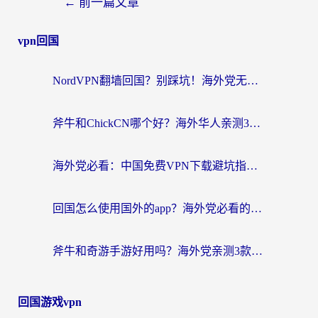
←
前一篇文章
vpn回国
NordVPN翻墙回国？别踩坑！海外党无缝访问国内资源的真实指南
斧牛和ChickCN哪个好？海外华人亲测3款回国加速器+免费试用攻略
海外党必看：中国免费VPN下载避坑指南 + 无缝访问国内资源的终极方案
回国怎么使用国外的app？海外党必看的无缝访问国内资源全攻略
斧牛和奇游手游好用吗？海外党亲测3款回国加速器，选对才能无缝刷国内资源
回国游戏vpn