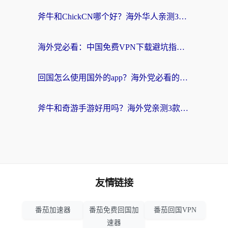
斧牛和ChickCN哪个好？海外华人亲测3款回国加速器+免费试用攻略
海外党必看：中国免费VPN下载避坑指南 + 无缝访问国内资源的终极方案
回国怎么使用国外的app？海外党必看的无缝访问国内资源全攻略
斧牛和奇游手游好用吗？海外党亲测3款回国加速器，选对才能无缝刷国内资源
友情链接
番茄加速器
番茄免费回国加
番茄回国VPN
速器