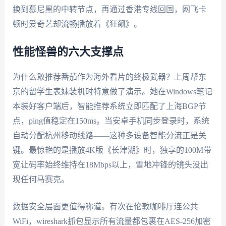
换到慕尼黑的中转节点，再通过香港专线回国，网飞卡
顿时爱奇艺却流畅播放着《狂飙》。
性能怪兽的六大支撑点
为什么敢推荐番茄作为海外看片的终极武器？上周帮东
京的留学生表妹装机时特意做了演示。她在Windows笔记
本装好客户端后，智能推荐系统立即匹配了上海BGP节
点，ping值稳定在150ms。当安卓手机同步登录时，系统
自动分配杭州移动线路——这种多设备智能分流正是关
键。最惊艳的是播放4K版《长津湖》时，独享的100M带
宽让码率始终维持在18Mbps以上，雪地冲锋的镜头没出
现任何马赛克。
数据安全层面更值得称道。有次在伦敦咖啡厅连公共
WiFi，wireshark抓包显示所有流量都包裹在AES-256加密