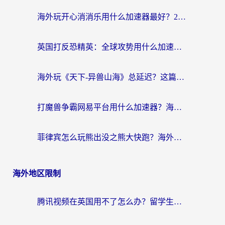
海外玩开心消消乐用什么加速器最好？2026真实体验指南，告别延迟卡顿
英国打反恐精英：全球攻势用什么加速器？2026年实测有效的国服游戏加速指南
海外玩《天下-异兽山海》总延迟？这篇延迟加速器指南帮你告别卡顿（附日本玩Sky光·遇最高警戒解决方案）
打魔兽争霸网易平台用什么加速器？海外党亲测有效的国服游戏加速指南
菲律宾怎么玩熊出没之熊大快跑？海外党国服游戏加速终极攻略（附3款热门游戏实测）
海外地区限制
腾讯视频在英国用不了怎么办？留学生亲测有效的回国加速器指南