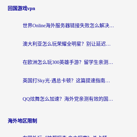
回国游戏vpn
世界Online海外服务器链接失败怎么解决？告别卡顿延迟，海外玩国服游戏的正确打开方式
澳大利亚怎么玩荣耀全明星？别让延迟毁了你的连招！海外党专属加速攻略
在欧洲怎么玩300英雄手游？留学生亲测有效的国服游戏加速指南
英国打Sky光·遇总卡顿？这篇提速指南帮你找回治愈感
QQ炫舞怎么加速？海外党亲测有效的国服游戏加速指南（附失落城堡金铲铲之战解决方案）
海外地区限制