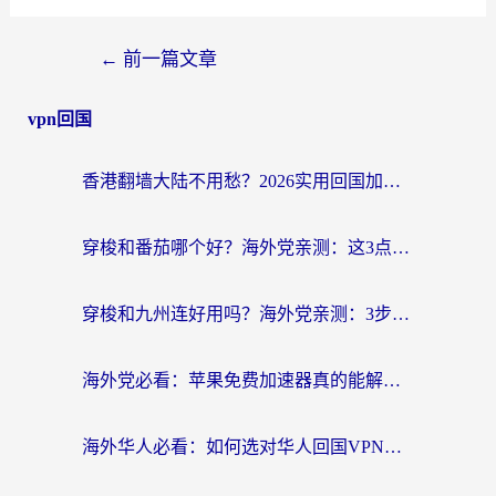
←
前一篇文章
vpn回国
香港翻墙大陆不用愁？2026实用回国加速器指南：从选到用一步到位
穿梭和番茄哪个好？海外党亲测：这3点帮你选对回国加速器
穿梭和九州连好用吗？海外党亲测：3步选对回国加速器，无缝刷国内剧玩国服
海外党必看：苹果免费加速器真的能解决回国访问难题吗？附实测对比与全平台方案
海外华人必看：如何选对华人回国VPN，无缝刷国内剧、玩手游？