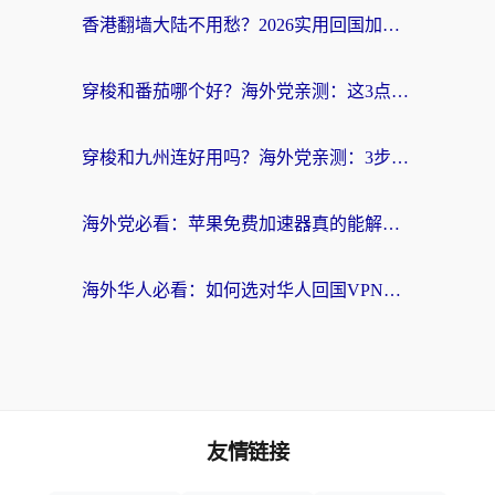
香港翻墙大陆不用愁？2026实用回国加速器指南：从选到用一步到位
穿梭和番茄哪个好？海外党亲测：这3点帮你选对回国加速器
穿梭和九州连好用吗？海外党亲测：3步选对回国加速器，无缝刷国内剧玩国服
海外党必看：苹果免费加速器真的能解决回国访问难题吗？附实测对比与全平台方案
海外华人必看：如何选对华人回国VPN，无缝刷国内剧、玩手游？
友情链接