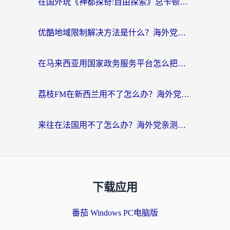
在国外玩《神都探奇:自由探索》总卡顿？3个实用技巧解决海外党追剧、社交、游戏难题
优酷地域限制解决方法是什么？海外党亲测有效的回国加速指南
在马来西亚用国家政务服务平台怎么把定位修改到中国国内？海外党解决数字壁垒的实用指南
荔枝FM在新西兰用不了怎么办？海外党必看的回国加速解决方案
来往在法国用不了怎么办？海外党亲测有效的回国加速指南
下载应用
番茄 Windows PC电脑版