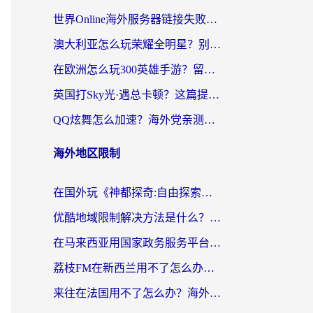
世界Online海外服务器链接失败怎么解决？告别卡顿延迟，海外玩国服游戏的正确打开方式
澳大利亚怎么玩荣耀全明星？别让延迟毁了你的连招！海外党专属加速攻略
在欧洲怎么玩300英雄手游？留学生亲测有效的国服游戏加速指南
英国打Sky光·遇总卡顿？这篇提速指南帮你找回治愈感
QQ炫舞怎么加速？海外党亲测有效的国服游戏加速指南（附失落城堡金铲铲之战解决方案）
海外地区限制
在国外玩《神都探奇:自由探索》总卡顿？3个实用技巧解决海外党追剧、社交、游戏难题
优酷地域限制解决方法是什么？海外党亲测有效的回国加速指南
在马来西亚用国家政务服务平台怎么把定位修改到中国国内？海外党解决数字壁垒的实用指南
荔枝FM在新西兰用不了怎么办？海外党必看的回国加速解决方案
来往在法国用不了怎么办？海外党亲测有效的回国加速指南