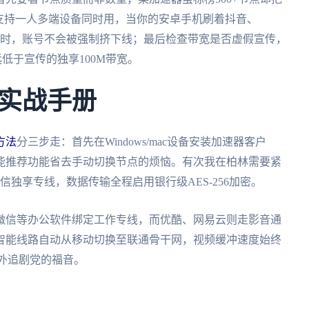
支持一人多端设备同时用，当你的安卓手机刷着抖音、
哔哩哔哩时，账号不会被强制挤下线；最后检查带宽是否虚假宣传，
远低于宣传的独享100M带宽。
实战手册
方法
分三步走：首先在Windows/mac设备安装加速器客户
能推荐功能省去手动切换节点的烦恼。有次我在柏林需要紧
独享专线，数据传输全程启用银行级AES-256加密。
微信等办公软件绑定工作专线，而优酷、网易云则走影音通
智能线路自动从移动切换至联通骨干网，视频缓冲速度始终
海外追剧党的福音。