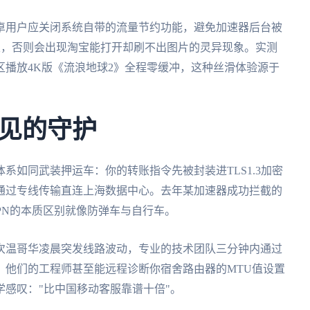
卓用户应关闭系统自带的流量节约功能，避免加速器后台被
限，否则会出现淘宝能打开却刷不出图片的灵异现象。实测
宿区播放4K版《流浪地球2》全程零缓冲，这种丝滑体验源于
见的守护
系如同武装押运车：你的转账指令先被封装进TLS1.3加密
通过专线传输直连上海数据中心。去年某加速器成功拦截的
VPN的本质区别就像防弹车与自行车。
次温哥华凌晨突发线路波动，专业的技术团队三分钟内通过
。他们的工程师甚至能远程诊断你宿舍路由器的MTU值设置
感叹："比中国移动客服靠谱十倍"。