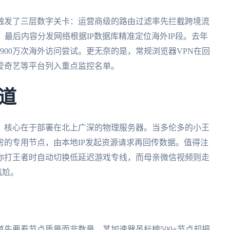
触发了三层数字关卡：运营商级的路由过滤率先拦截跨境流
，最后内容分发网络根据IP数据库精准定位海外IP段。去年
900万次海外访问尝试。更无奈的是，常规浏览器VPN在回
爱奇艺等平台列入重点监控名单。
道
，核心在于部署在北上广深的物理服务器。当多伦多的小王
的专用节点，由本地IP发起资源请求再回传数据。值得注
你打王者时自动切换低延迟游戏专线，而母亲微信视频则走
尴尬。
先要看节点质量而非数量，某加速器虽标榜500+节点却把