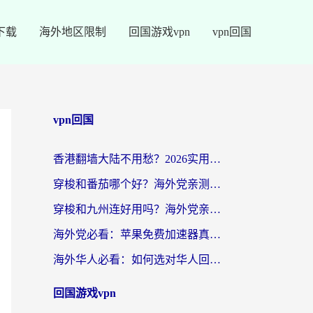
下载
海外地区限制
回国游戏vpn
vpn回国
vpn回国
香港翻墙大陆不用愁？2026实用回国加速器指南：从选到用一步到位
穿梭和番茄哪个好？海外党亲测：这3点帮你选对回国加速器
穿梭和九州连好用吗？海外党亲测：3步选对回国加速器，无缝刷国内剧玩国服
海外党必看：苹果免费加速器真的能解决回国访问难题吗？附实测对比与全平台方案
海外华人必看：如何选对华人回国VPN，无缝刷国内剧、玩手游？
回国游戏vpn