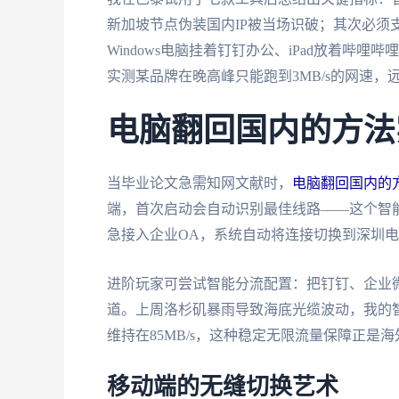
新加坡节点伪装国内IP被当场识破；其次必须
Windows电脑挂着钉钉办公、iPad放着
实测某品牌在晚高峰只能跑到3MB/s的网速，
电脑翻回国内的方法
当毕业论文急需知网文献时，
电脑翻回国内的
端，首次启动会自动识别最佳线路——这个智
急接入企业OA，系统自动将连接切换到深圳电信
进阶玩家可尝试智能分流配置：把钉钉、企业
道。上周洛杉矶暴雨导致海底光缆波动，我的
维持在85MB/s，这种稳定无限流量保障正是
移动端的无缝切换艺术