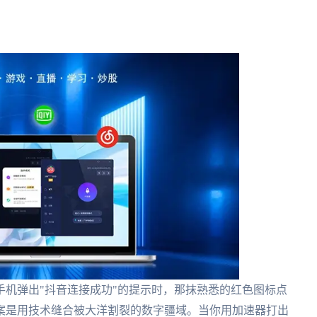
机弹出"抖音连接成功"的提示时，那抹熟悉的红色图标点
案是用技术缝合被大洋割裂的数字疆域。当你用加速器打出