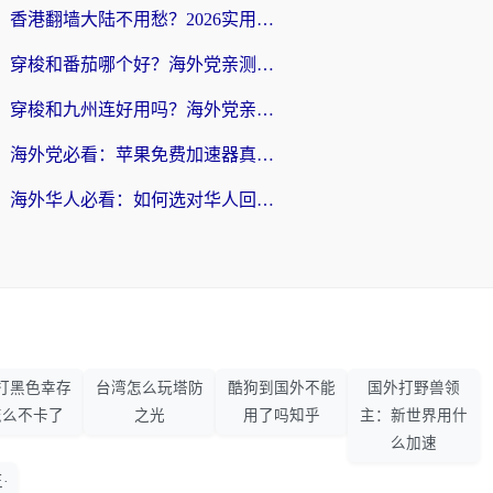
香港翻墙大陆不用愁？2026实用回国加速器指南：从选到用一步到位
穿梭和番茄哪个好？海外党亲测：这3点帮你选对回国加速器
穿梭和九州连好用吗？海外党亲测：3步选对回国加速器，无缝刷国内剧玩国服
海外党必看：苹果免费加速器真的能解决回国访问难题吗？附实测对比与全平台方案
海外华人必看：如何选对华人回国VPN，无缝刷国内剧、玩手游？
打黑色幸存
台湾怎么玩塔防
酷狗到国外不能
国外打野兽领
怎么不卡了
之光
用了吗知乎
主：新世界用什
么加速
·