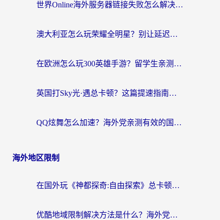
世界Online海外服务器链接失败怎么解决？告别卡顿延迟，海外玩国服游戏的正确打开方式
澳大利亚怎么玩荣耀全明星？别让延迟毁了你的连招！海外党专属加速攻略
在欧洲怎么玩300英雄手游？留学生亲测有效的国服游戏加速指南
英国打Sky光·遇总卡顿？这篇提速指南帮你找回治愈感
QQ炫舞怎么加速？海外党亲测有效的国服游戏加速指南（附失落城堡金铲铲之战解决方案）
海外地区限制
在国外玩《神都探奇:自由探索》总卡顿？3个实用技巧解决海外党追剧、社交、游戏难题
优酷地域限制解决方法是什么？海外党亲测有效的回国加速指南