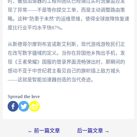
时，番茄加速器的工程师团队已经通过实时流量监控发
现了异常——不是等你提交工单，而是主动调整路由策
略。这种"防患于未然"的运维思维，使得全球故障恢复速
度比行业平均水平快87%。
从斯德哥尔摩到布宜诺斯艾利斯，现代游戏游牧民们正
在改写数字疆域的定义。当你在异国他乡掏出手机，发
现《王者荣耀》国服的登录界面流畅弹出时，那瞬间的
感动不亚于中世纪君主看见自己的旗帜插上敌方城头
——这就是智能加速器创造的当代奇迹。
Spread the love
←
前一篇文章
后一篇文章
→