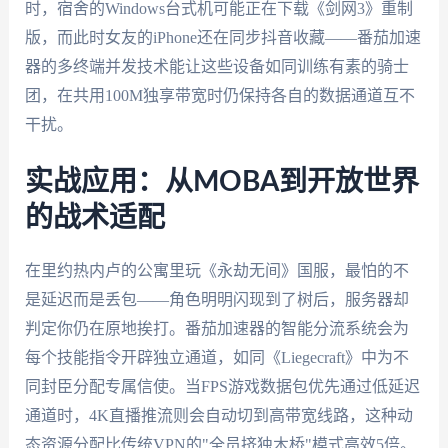
时，宿舍的Windows台式机可能正在下载《剑网3》重制
版，而此时女友的iPhone还在同步抖音收藏——番茄加速
器的多终端并发技术能让这些设备如同训练有素的骑士
团，在共用100M独享带宽时仍保持各自的数据通道互不
干扰。
实战应用：从MOBA到开放世界
的战术适配
在里约热内卢的公寓里玩《永劫无间》国服，最怕的不
是延迟而是丢包——角色明明闪现到了树后，服务器却
判定你仍在原地挨打。番茄加速器的智能分流系统会为
每个技能指令开辟独立通道，如同《Liegecraft》中为不
同封臣分配专属信使。当FPS游戏数据包优先通过低延迟
通道时，4K直播推流则会自动切到高带宽线路，这种动
态资源分配比传统VPN的"全员挤独木桥"模式高效5倍。