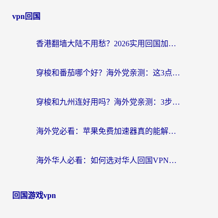
vpn回国
香港翻墙大陆不用愁？2026实用回国加速器指南：从选到用一步到位
穿梭和番茄哪个好？海外党亲测：这3点帮你选对回国加速器
穿梭和九州连好用吗？海外党亲测：3步选对回国加速器，无缝刷国内剧玩国服
海外党必看：苹果免费加速器真的能解决回国访问难题吗？附实测对比与全平台方案
海外华人必看：如何选对华人回国VPN，无缝刷国内剧、玩手游？
回国游戏vpn