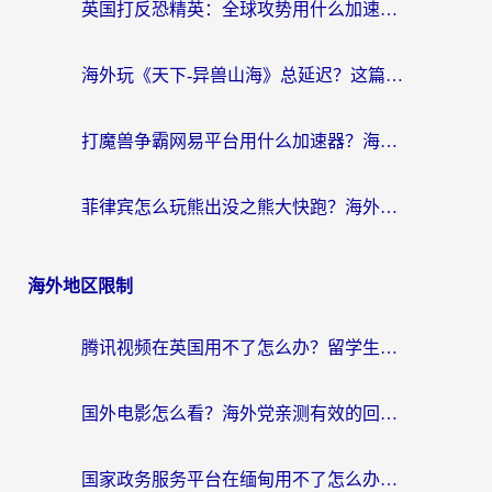
英国打反恐精英：全球攻势用什么加速器？2026年实测有效的国服游戏加速指南
海外玩《天下-异兽山海》总延迟？这篇延迟加速器指南帮你告别卡顿（附日本玩Sky光·遇最高警戒解决方案）
打魔兽争霸网易平台用什么加速器？海外党亲测有效的国服游戏加速指南
菲律宾怎么玩熊出没之熊大快跑？海外党国服游戏加速终极攻略（附3款热门游戏实测）
海外地区限制
腾讯视频在英国用不了怎么办？留学生亲测有效的回国加速器指南
国外电影怎么看？海外党亲测有效的回国加速器选择指南
国家政务服务平台在缅甸用不了怎么办？海外华人必看的回国加速全攻略