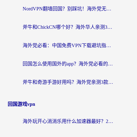
NordVPN翻墙回国？别踩坑！海外党无缝访问国内资源的真实指南
斧牛和ChickCN哪个好？海外华人亲测3款回国加速器+免费试用攻略
海外党必看：中国免费VPN下载避坑指南 + 无缝访问国内资源的终极方案
回国怎么使用国外的app？海外党必看的无缝访问国内资源全攻略
斧牛和奇游手游好用吗？海外党亲测3款回国加速器，选对才能无缝刷国内资源
回国游戏vpn
海外玩开心消消乐用什么加速器最好？2026真实体验指南，告别延迟卡顿