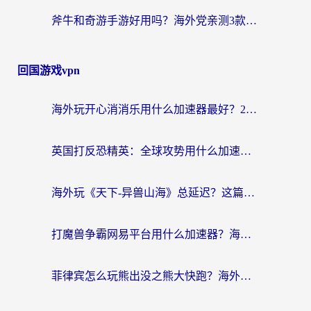
斧牛和奇游手游好用吗？海外党亲测3款回国加速器，选对才能无缝刷国内资源
回国游戏vpn
海外玩开心消消乐用什么加速器最好？2026真实体验指南，告别延迟卡顿
英国打反恐精英：全球攻势用什么加速器？2026年实测有效的国服游戏加速指南
海外玩《天下-异兽山海》总延迟？这篇延迟加速器指南帮你告别卡顿（附日本玩Sky光·遇最高警戒解决方案）
打魔兽争霸网易平台用什么加速器？海外党亲测有效的国服游戏加速指南
菲律宾怎么玩熊出没之熊大快跑？海外党国服游戏加速终极攻略（附3款热门游戏实测）