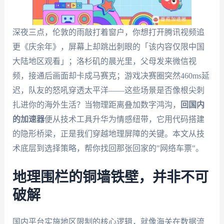
深夜三点，伦敦的雨敲打着窗户，你想打开腾讯视频追
更《庆余年》，屏幕上却跳出刺眼的「该内容仅限中国
大陆地区观看」；洛杉矶的晨光里，父母发来微信视
频，接通后画面却卡成马赛克；游戏决赛圈突然460ms延
迟，队友的怒吼穿透太平洋——这些场景是否像根尖刺
扎进你的海外生活？当物理距离叠加数字鸿沟，
回国内
的加速器
便从技术工具升华为情感纽带，它用代码搭建
的隐形桥梁，正是我们穿越地理屏障的关键。本文从技
术底层到选择策略，帮你找回那张回家的"网络车票"。
地理围栏的铜墙铁壁，并非不可
破解
国内平台实施地区限制的核心逻辑，就像海关在数据流