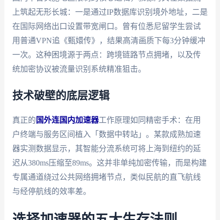
上筑起无形长城：一是通过IP数据库识别境外地址，二是
在国际网络出口设置带宽闸口。曾有位悉尼留学生尝试
用普通VPN追《甄嬛传》，结果高清画质下每3分钟缓冲
一次。这种困境源于两点：跨境链路节点拥堵，以及传
统加密协议被流量识别系统精准狙击。
技术破壁的底层逻辑
真正的
国外连国内加速器
工作原理如同精密手术：在用
户终端与服务区间植入「数据中转站」。某款成熟加速
器实测数据显示，其智能分流系统可将上海到纽约的延
迟从380ms压缩至89ms。这并非单纯加密传输，而是构建
专属通道绕过公共网络拥堵节点，类似民航的直飞航线
与经停航线的效率差。
选择加速器的五大生存法则