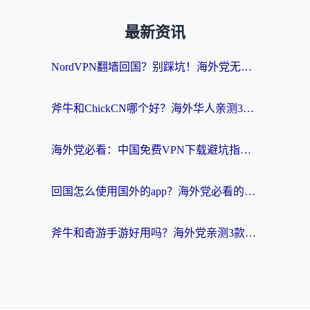
最新资讯
NordVPN翻墙回国？别踩坑！海外党无缝访问国内资源的真实指南
斧牛和ChickCN哪个好？海外华人亲测3款回国加速器+免费试用攻略
海外党必看：中国免费VPN下载避坑指南 + 无缝访问国内资源的终极方案
回国怎么使用国外的app？海外党必看的无缝访问国内资源全攻略
斧牛和奇游手游好用吗？海外党亲测3款回国加速器，选对才能无缝刷国内资源