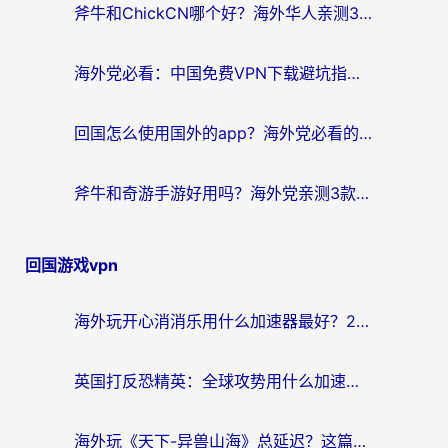
斧牛和ChickCN哪个好？海外华人亲测3款回国加速器+免费试用攻略
海外党必看：中国免费VPN下载避坑指南 + 无缝访问国内资源的终极方案
回国怎么使用国外的app？海外党必看的无缝访问国内资源全攻略
斧牛和奇游手游好用吗？海外党亲测3款回国加速器，选对才能无缝刷国内资源
回国游戏vpn
海外玩开心消消乐用什么加速器最好？2026真实体验指南，告别延迟卡顿
英国打反恐精英：全球攻势用什么加速器？2026年实测有效的国服游戏加速指南
海外玩《天下-异兽山海》总延迟？这篇延迟加速器指南帮你告别卡顿（附日本玩Sky光·遇最高警戒解决方案）