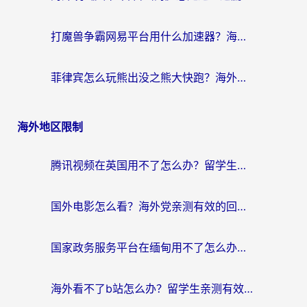
打魔兽争霸网易平台用什么加速器？海外党亲测有效的国服游戏加速指南
菲律宾怎么玩熊出没之熊大快跑？海外党国服游戏加速终极攻略（附3款热门游戏实测）
海外地区限制
腾讯视频在英国用不了怎么办？留学生亲测有效的回国加速器指南
国外电影怎么看？海外党亲测有效的回国加速器选择指南
国家政务服务平台在缅甸用不了怎么办？海外华人必看的回国加速全攻略
海外看不了b站怎么办？留学生亲测有效的回国加速器选择攻略，解决豆瓣音乐、美团外卖难题