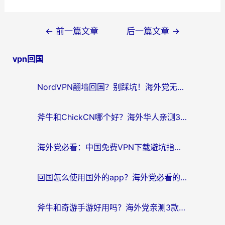
文
←
前一篇文章
后一篇文章
→
章
vpn回国
导
航
NordVPN翻墙回国？别踩坑！海外党无缝访问国内资源的真实指南
斧牛和ChickCN哪个好？海外华人亲测3款回国加速器+免费试用攻略
海外党必看：中国免费VPN下载避坑指南 + 无缝访问国内资源的终极方案
回国怎么使用国外的app？海外党必看的无缝访问国内资源全攻略
斧牛和奇游手游好用吗？海外党亲测3款回国加速器，选对才能无缝刷国内资源