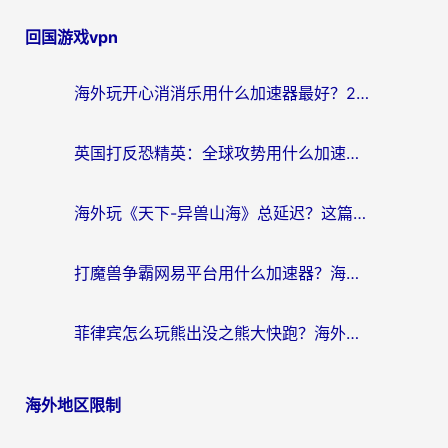
回国游戏vpn
海外玩开心消消乐用什么加速器最好？2026真实体验指南，告别延迟卡顿
英国打反恐精英：全球攻势用什么加速器？2026年实测有效的国服游戏加速指南
海外玩《天下-异兽山海》总延迟？这篇延迟加速器指南帮你告别卡顿（附日本玩Sky光·遇最高警戒解决方案）
打魔兽争霸网易平台用什么加速器？海外党亲测有效的国服游戏加速指南
菲律宾怎么玩熊出没之熊大快跑？海外党国服游戏加速终极攻略（附3款热门游戏实测）
海外地区限制