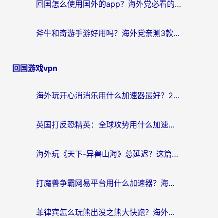
回国怎么使用国外的app？海外党必看的无缝访问国内资源全攻略
斧牛和奇游手游好用吗？海外党亲测3款回国加速器，选对才能无缝刷国内资源
回国游戏vpn
海外玩开心消消乐用什么加速器最好？2026真实体验指南，告别延迟卡顿
英国打反恐精英：全球攻势用什么加速器？2026年实测有效的国服游戏加速指南
海外玩《天下-异兽山海》总延迟？这篇延迟加速器指南帮你告别卡顿（附日本玩Sky光·遇最高警戒解决方案）
打魔兽争霸网易平台用什么加速器？海外党亲测有效的国服游戏加速指南
菲律宾怎么玩熊出没之熊大快跑？海外党国服游戏加速终极攻略（附3款热门游戏实测）