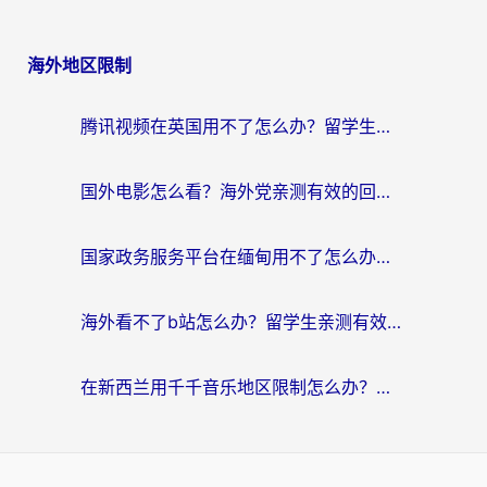
海外地区限制
腾讯视频在英国用不了怎么办？留学生亲测有效的回国加速器指南
国外电影怎么看？海外党亲测有效的回国加速器选择指南
国家政务服务平台在缅甸用不了怎么办？海外华人必看的回国加速全攻略
海外看不了b站怎么办？留学生亲测有效的回国加速器选择攻略，解决豆瓣音乐、美团外卖难题
在新西兰用千千音乐地区限制怎么办？海外华人必备的回国加速解决方案