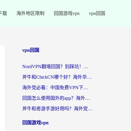
下载
海外地区限制
回国游戏vpn
vpn回国
vpn回国
NordVPN翻墙回国？别踩坑！海外党无缝访问国内资源的真实指南
斧牛和ChickCN哪个好？海外华人亲测3款回国加速器+免费试用攻略
海外党必看：中国免费VPN下载避坑指南 + 无缝访问国内资源的终极方案
回国怎么使用国外的app？海外党必看的无缝访问国内资源全攻略
斧牛和奇游手游好用吗？海外党亲测3款回国加速器，选对才能无缝刷国内资源
回国游戏vpn