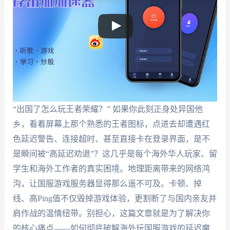
“出国了怎么玩王者荣耀？” 如果你此刻正身处异国他
乡，看着屏幕上那个熟悉的王者图标，点进去却遭遇红
色延迟警告、连接超时、甚至直接卡在登录界面，是不
是瞬间被“高延迟劝退”？这几乎是每个海外华人玩家、留
学生和海外工作者的真实困境。地理距离带来的网络鸿
沟，让国服游戏服务器显得那么遥不可及。卡顿、掉
线、高Ping值不仅毁掉游戏体验，更割断了与国内亲友并
肩作战的温情纽带。别担心，这篇文章就是为了解决你
的核心痛点——如何彻底破解海外玩国服游戏的延迟魔