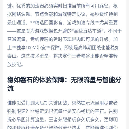
键。优秀的加速器必须实时扫描当前所有可用路径，根
据网络波动、节点负载和游戏特定协议，毫秒级切换到
最佳通道。**精选回国影音、游戏加速专线**尤其重要
——这是专为游戏数据包开辟的“高速直达车道”，不同于
普通流量，专线传输的延时表现是肉眼可见的升级。加
上**独享100M带宽**保障，即使是高峰期团战也能稳如
泰山。这些技术壁垒，将决定你王者峡谷里能否精准释
放技能。
稳如磐石的体验保障：无限流量与智能分
流
谁能忍受打到大后期关键团战，突然提示流量用尽或者
强制限速？**稳定无限流量**是安心畅玩的基石。告别
提心吊胆计算流量，王者荣耀想玩多久玩多久。更聪明
的加速器还会配备**智能分流**技术，它能精准识别你