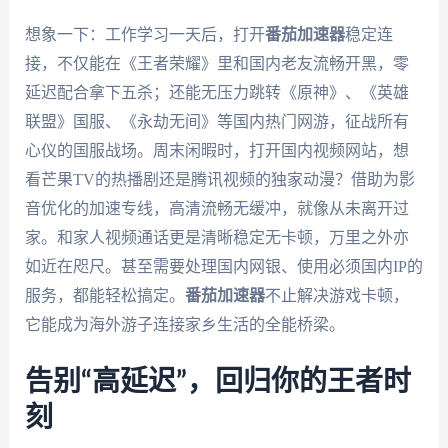
想象一下：工作学习一天后，打开
番茄加速器
稳定连
接，不仅能在《王者荣耀》里和国内老友流畅开黑，零
延迟配合拿下五杀；还能无压力跳转《原神》、《英雄
联盟》国服、《永劫无间》等国内热门网游，征战所有
心仪的国服战场。周末闲暇时，打开国内视频网站，想
看芒果TV的热播剧还是腾讯视频的独家动漫？借助为影
音优化的加速专线，高清流畅无缓冲，就像从未离开过
家。和家人视频通话更是清晰稳定无卡顿，万里之外亦
如近在咫尺。甚至需要处理国内网银、使用必须国内IP的
服务，都能轻松搞定。
番茄加速器
不止解决游戏卡顿，
它能成为海外游子连接家乡生活的全能桥梁。
告别“高延迟”，回归你的王者时
刻