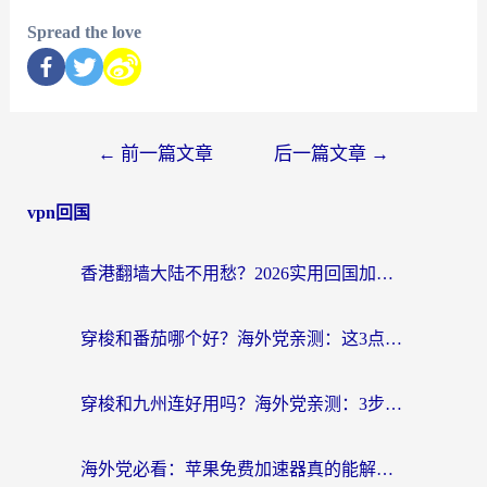
Spread the love
←
前一篇文章
后一篇文章
→
vpn回国
香港翻墙大陆不用愁？2026实用回国加速器指南：从选到用一步到位
穿梭和番茄哪个好？海外党亲测：这3点帮你选对回国加速器
穿梭和九州连好用吗？海外党亲测：3步选对回国加速器，无缝刷国内剧玩国服
海外党必看：苹果免费加速器真的能解决回国访问难题吗？附实测对比与全平台方案