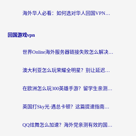
海外华人必看：如何选对华人回国VPN，无缝刷国内剧、玩手游？
回国游戏vpn
世界Online海外服务器链接失败怎么解决？告别卡顿延迟，海外玩国服游戏的正确打开方式
澳大利亚怎么玩荣耀全明星？别让延迟毁了你的连招！海外党专属加速攻略
在欧洲怎么玩300英雄手游？留学生亲测有效的国服游戏加速指南
英国打Sky光·遇总卡顿？这篇提速指南帮你找回治愈感
QQ炫舞怎么加速？海外党亲测有效的国服游戏加速指南（附失落城堡金铲铲之战解决方案）