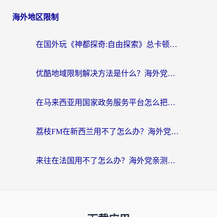
海外地区限制
在国外玩《神都探奇:自由探索》总卡顿？3个实用技巧解决海外党追剧、社交、游戏难题
优酷地域限制解决方法是什么？海外党亲测有效的回国加速指南
在马来西亚用国家政务服务平台怎么把定位修改到中国国内？海外党解决数字壁垒的实用指南
荔枝FM在新西兰用不了怎么办？海外党必看的回国加速解决方案
来往在法国用不了怎么办？海外党亲测有效的回国加速指南