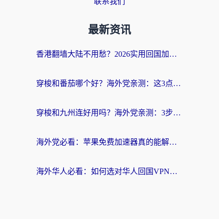
联系我们
最新资讯
香港翻墙大陆不用愁？2026实用回国加速器指南：从选到用一步到位
穿梭和番茄哪个好？海外党亲测：这3点帮你选对回国加速器
穿梭和九州连好用吗？海外党亲测：3步选对回国加速器，无缝刷国内剧玩国服
海外党必看：苹果免费加速器真的能解决回国访问难题吗？附实测对比与全平台方案
海外华人必看：如何选对华人回国VPN，无缝刷国内剧、玩手游？