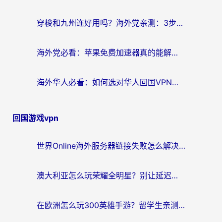
穿梭和九州连好用吗？海外党亲测：3步选对回国加速器，无缝刷国内剧玩国服
海外党必看：苹果免费加速器真的能解决回国访问难题吗？附实测对比与全平台方案
海外华人必看：如何选对华人回国VPN，无缝刷国内剧、玩手游？
回国游戏vpn
世界Online海外服务器链接失败怎么解决？告别卡顿延迟，海外玩国服游戏的正确打开方式
澳大利亚怎么玩荣耀全明星？别让延迟毁了你的连招！海外党专属加速攻略
在欧洲怎么玩300英雄手游？留学生亲测有效的国服游戏加速指南