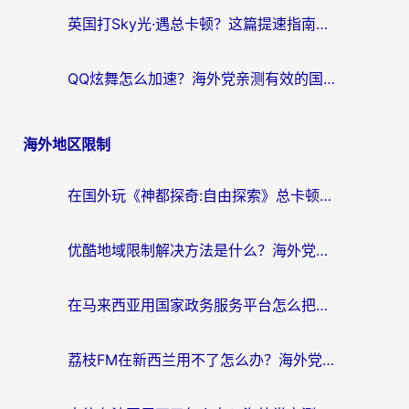
英国打Sky光·遇总卡顿？这篇提速指南帮你找回治愈感
QQ炫舞怎么加速？海外党亲测有效的国服游戏加速指南（附失落城堡金铲铲之战解决方案）
海外地区限制
在国外玩《神都探奇:自由探索》总卡顿？3个实用技巧解决海外党追剧、社交、游戏难题
优酷地域限制解决方法是什么？海外党亲测有效的回国加速指南
在马来西亚用国家政务服务平台怎么把定位修改到中国国内？海外党解决数字壁垒的实用指南
荔枝FM在新西兰用不了怎么办？海外党必看的回国加速解决方案