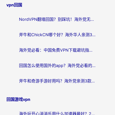
vpn回国
导
航
NordVPN翻墙回国？别踩坑！海外党无缝访问国内资源的真实指南
斧牛和ChickCN哪个好？海外华人亲测3款回国加速器+免费试用攻略
海外党必看：中国免费VPN下载避坑指南 + 无缝访问国内资源的终极方案
回国怎么使用国外的app？海外党必看的无缝访问国内资源全攻略
斧牛和奇游手游好用吗？海外党亲测3款回国加速器，选对才能无缝刷国内资源
回国游戏vpn
海外玩开心消消乐用什么加速器最好？2026真实体验指南，告别延迟卡顿