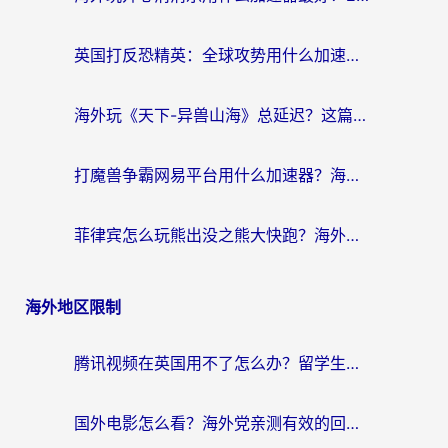
英国打反恐精英：全球攻势用什么加速器？2026年实测有效的国服游戏加速指南
海外玩《天下-异兽山海》总延迟？这篇延迟加速器指南帮你告别卡顿（附日本玩Sky光·遇最高警戒解决方案）
打魔兽争霸网易平台用什么加速器？海外党亲测有效的国服游戏加速指南
菲律宾怎么玩熊出没之熊大快跑？海外党国服游戏加速终极攻略（附3款热门游戏实测）
海外地区限制
腾讯视频在英国用不了怎么办？留学生亲测有效的回国加速器指南
国外电影怎么看？海外党亲测有效的回国加速器选择指南