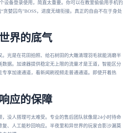
时在多个设备登录使用，简直太重要。你可以在教室偷偷用手机钓
战“贪婪囚鸟”BOSS，进度无缝衔接。真正的自由不在于身处
世界的底气
叹。光是在花田拍照、给石树田的大雕清理羽毛就能消磨半
耗数据。加速器提供稳定无上限的流量才是王道，智能区分
走专享加速通道，看新闻刷视频走普通通道。即使开着热
响应的保障
顿，没人搭理可太难受。专业的售后团队就像是24小时待命
修复、人工能秒回响应。半夜里和异世界的玩家合影沙漏莫