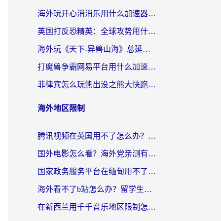
海外玩开心消消乐用什么加速器最好？2026真实体验指南，告别延迟卡顿
英国打反恐精英：全球攻势用什么加速器？2026年实测有效的国服游戏加速指南
海外玩《天下-异兽山海》总延迟？这篇延迟加速器指南帮你告别卡顿（附日本玩Sky光·遇最高警戒解决方案）
打魔兽争霸网易平台用什么加速器？海外党亲测有效的国服游戏加速指南
菲律宾怎么玩熊出没之熊大快跑？海外党国服游戏加速终极攻略（附3款热门游戏实测）
海外地区限制
腾讯视频在英国用不了怎么办？留学生亲测有效的回国加速器指南
国外电影怎么看？海外党亲测有效的回国加速器选择指南
国家政务服务平台在缅甸用不了怎么办？海外华人必看的回国加速全攻略
海外看不了b站怎么办？留学生亲测有效的回国加速器选择攻略，解决豆瓣音乐、美团外卖难题
在新西兰用千千音乐地区限制怎么办？海外华人必备的回国加速解决方案