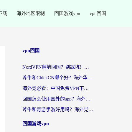
下载
海外地区限制
回国游戏vpn
vpn回国
vpn回国
NordVPN翻墙回国？别踩坑！海外党无缝访问国内资源的真实指南
斧牛和ChickCN哪个好？海外华人亲测3款回国加速器+免费试用攻略
海外党必看：中国免费VPN下载避坑指南 + 无缝访问国内资源的终极方案
回国怎么使用国外的app？海外党必看的无缝访问国内资源全攻略
斧牛和奇游手游好用吗？海外党亲测3款回国加速器，选对才能无缝刷国内资源
回国游戏vpn