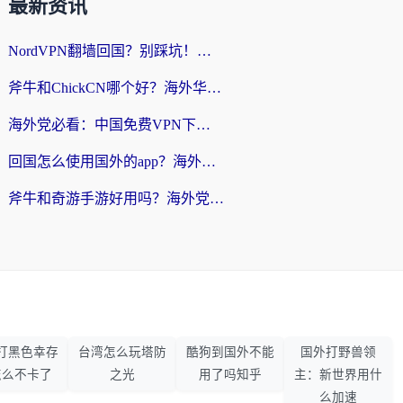
最新资讯
NordVPN翻墙回国？别踩坑！海外党无缝访问国内资源的真实指南
斧牛和ChickCN哪个好？海外华人亲测3款回国加速器+免费试用攻略
海外党必看：中国免费VPN下载避坑指南 + 无缝访问国内资源的终极方案
回国怎么使用国外的app？海外党必看的无缝访问国内资源全攻略
斧牛和奇游手游好用吗？海外党亲测3款回国加速器，选对才能无缝刷国内资源
打黑色幸存
台湾怎么玩塔防
酷狗到国外不能
国外打野兽领
怎么不卡了
之光
用了吗知乎
主：新世界用什
么加速