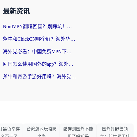
最新资讯
NordVPN翻墙回国？别踩坑！海外党无缝访问国内资源的真实指南
斧牛和ChickCN哪个好？海外华人亲测3款回国加速器+免费试用攻略
海外党必看：中国免费VPN下载避坑指南 + 无缝访问国内资源的终极方案
回国怎么使用国外的app？海外党必看的无缝访问国内资源全攻略
斧牛和奇游手游好用吗？海外党亲测3款回国加速器，选对才能无缝刷国内资源
打黑色幸存
台湾怎么玩塔防
酷狗到国外不能
国外打野兽领
怎么不卡了
之光
用了吗知乎
主：新世界用什