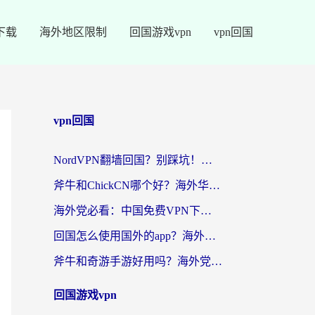
下载
海外地区限制
回国游戏vpn
vpn回国
vpn回国
NordVPN翻墙回国？别踩坑！海外党无缝访问国内资源的真实指南
斧牛和ChickCN哪个好？海外华人亲测3款回国加速器+免费试用攻略
海外党必看：中国免费VPN下载避坑指南 + 无缝访问国内资源的终极方案
回国怎么使用国外的app？海外党必看的无缝访问国内资源全攻略
斧牛和奇游手游好用吗？海外党亲测3款回国加速器，选对才能无缝刷国内资源
回国游戏vpn