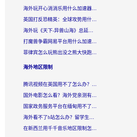
海外玩开心消消乐用什么加速器最好？2026真实体验指南，告别延迟卡顿
英国打反恐精英：全球攻势用什么加速器？2026年实测有效的国服游戏加速指南
海外玩《天下-异兽山海》总延迟？这篇延迟加速器指南帮你告别卡顿（附日本玩Sky光·遇最高警戒解决方案）
打魔兽争霸网易平台用什么加速器？海外党亲测有效的国服游戏加速指南
菲律宾怎么玩熊出没之熊大快跑？海外党国服游戏加速终极攻略（附3款热门游戏实测）
海外地区限制
腾讯视频在英国用不了怎么办？留学生亲测有效的回国加速器指南
国外电影怎么看？海外党亲测有效的回国加速器选择指南
国家政务服务平台在缅甸用不了怎么办？海外华人必看的回国加速全攻略
海外看不了b站怎么办？留学生亲测有效的回国加速器选择攻略，解决豆瓣音乐、美团外卖难题
在新西兰用千千音乐地区限制怎么办？海外华人必备的回国加速解决方案