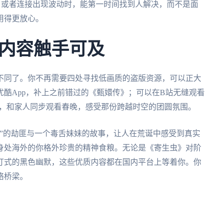
，或者连接出现波动时，能第一时间找到人解决，而不是面
用得更放心。
内容触手可及
不同了。你不再需要四处寻找低画质的盗版资源，可以正大
酷App，补上之前错过的《甄嬛传》；可以在B站无缝观看
时，和家人同步观看春晚，感受那份跨越时空的团圆氛围。
”的劫匪与一个毒舌妹妹的故事，让人在荒诞中感受到真实
身处海外的你格外珍贵的精神食粮。无论是《寄生虫》对阶
汀式的黑色幽默，这些优质内容都在国内平台上等着你。你
络桥梁。