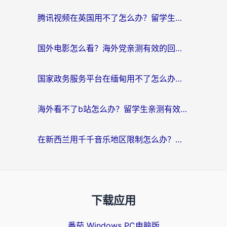
腾讯视频在英国用不了怎么办？留学生亲测有效的回国加速器指南
国外电影怎么看？海外党亲测有效的回国加速器选择指南
国家政务服务平台在缅甸用不了怎么办？海外华人必看的回国加速全攻略
海外看不了b站怎么办？留学生亲测有效的回国加速器选择攻略，解决豆瓣音乐、美团外卖难题
在新西兰用千千音乐地区限制怎么办？海外华人必备的回国加速解决方案
下载应用
番茄 Windows PC电脑版