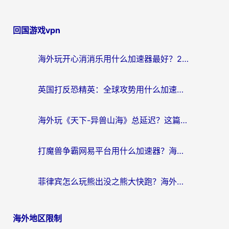
回国游戏vpn
海外玩开心消消乐用什么加速器最好？2026真实体验指南，告别延迟卡顿
英国打反恐精英：全球攻势用什么加速器？2026年实测有效的国服游戏加速指南
海外玩《天下-异兽山海》总延迟？这篇延迟加速器指南帮你告别卡顿（附日本玩Sky光·遇最高警戒解决方案）
打魔兽争霸网易平台用什么加速器？海外党亲测有效的国服游戏加速指南
菲律宾怎么玩熊出没之熊大快跑？海外党国服游戏加速终极攻略（附3款热门游戏实测）
海外地区限制