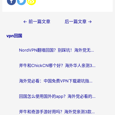
文
←
前一篇文章
后一篇文章
→
章
vpn回国
导
航
NordVPN翻墙回国？别踩坑！海外党无缝访问国内资源的真实指南
斧牛和ChickCN哪个好？海外华人亲测3款回国加速器+免费试用攻略
海外党必看：中国免费VPN下载避坑指南 + 无缝访问国内资源的终极方案
回国怎么使用国外的app？海外党必看的无缝访问国内资源全攻略
斧牛和奇游手游好用吗？海外党亲测3款回国加速器，选对才能无缝刷国内资源