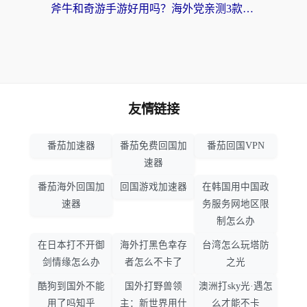
斧牛和奇游手游好用吗？海外党亲测3款回国加速器，选对才能无缝刷国内资源
友情链接
番茄加速器
番茄免费回国加
番茄回国VPN
速器
番茄海外回国加
回国游戏加速器
在韩国用中国政
速器
务服务网地区限
制怎么办
在日本打不开御
海外打黑色幸存
台湾怎么玩塔防
剑情缘怎么办
者怎么不卡了
之光
酷狗到国外不能
国外打野兽领
澳洲打sky光·遇怎
用了吗知乎
主：新世界用什
么才能不卡