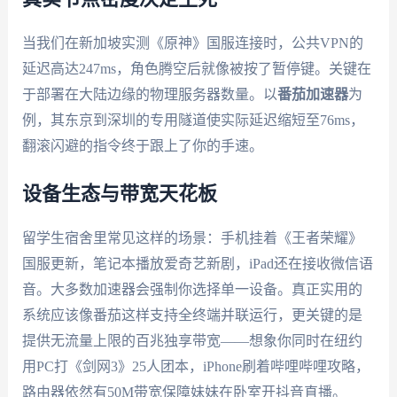
当我们在新加坡实测《原神》国服连接时，公共VPN的
延迟高达247ms，角色腾空后就像被按了暂停键。关键在
于部署在大陆边缘的物理服务器数量。以
番茄加速器
为
例，其东京到深圳的专用隧道使实际延迟缩短至76ms，
翻滚闪避的指令终于跟上了你的手速。
设备生态与带宽天花板
留学生宿舍里常见这样的场景：手机挂着《王者荣耀》
国服更新，笔记本播放爱奇艺新剧，iPad还在接收微信语
音。大多数加速器会强制你选择单一设备。真正实用的
系统应该像番茄这样支持全终端并联运行，更关键的是
提供无流量上限的百兆独享带宽——想象你同时在纽约
用PC打《剑网3》25人团本，iPhone刷着哔哩哔哩攻略，
路由器依然有50M带宽保障妹妹在卧室开抖音直播。