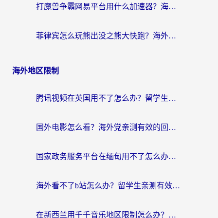
打魔兽争霸网易平台用什么加速器？海外党亲测有效的国服游戏加速指南
菲律宾怎么玩熊出没之熊大快跑？海外党国服游戏加速终极攻略（附3款热门游戏实测）
海外地区限制
腾讯视频在英国用不了怎么办？留学生亲测有效的回国加速器指南
国外电影怎么看？海外党亲测有效的回国加速器选择指南
国家政务服务平台在缅甸用不了怎么办？海外华人必看的回国加速全攻略
海外看不了b站怎么办？留学生亲测有效的回国加速器选择攻略，解决豆瓣音乐、美团外卖难题
在新西兰用千千音乐地区限制怎么办？海外华人必备的回国加速解决方案