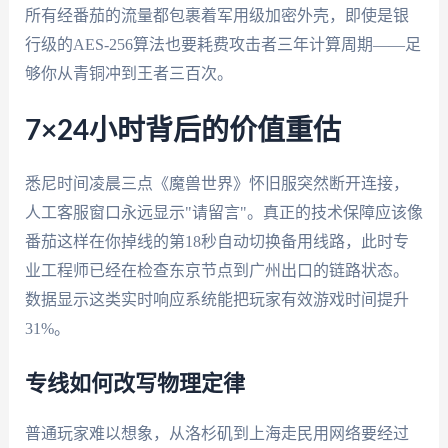
所有经番茄的流量都包裹着军用级加密外壳，即使是银
行级的AES-256算法也要耗费攻击者三年计算周期——足
够你从青铜冲到王者三百次。
7×24小时背后的价值重估
悉尼时间凌晨三点《魔兽世界》怀旧服突然断开连接，
人工客服窗口永远显示"请留言"。真正的技术保障应该像
番茄这样在你掉线的第18秒自动切换备用线路，此时专
业工程师已经在检查东京节点到广州出口的链路状态。
数据显示这类实时响应系统能把玩家有效游戏时间提升
31%。
专线如何改写物理定律
普通玩家难以想象，从洛杉矶到上海走民用网络要经过