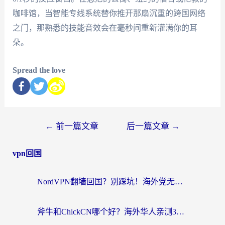
咖啡馆，当智能专线系统替你推开那扇沉重的跨国网络
之门，那熟悉的技能音效会在毫秒间重新灌满你的耳
朵。
Spread the love
←
前一篇文章
后一篇文章
→
vpn回国
NordVPN翻墙回国？别踩坑！海外党无缝访问国内资源的真实指南
斧牛和ChickCN哪个好？海外华人亲测3款回国加速器+免费试用攻略