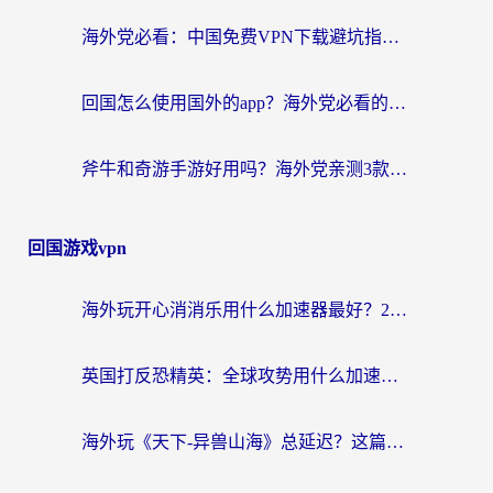
海外党必看：中国免费VPN下载避坑指南 + 无缝访问国内资源的终极方案
回国怎么使用国外的app？海外党必看的无缝访问国内资源全攻略
斧牛和奇游手游好用吗？海外党亲测3款回国加速器，选对才能无缝刷国内资源
回国游戏vpn
海外玩开心消消乐用什么加速器最好？2026真实体验指南，告别延迟卡顿
英国打反恐精英：全球攻势用什么加速器？2026年实测有效的国服游戏加速指南
海外玩《天下-异兽山海》总延迟？这篇延迟加速器指南帮你告别卡顿（附日本玩Sky光·遇最高警戒解决方案）