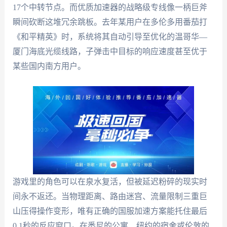
17个中转节点。而优质加速器的战略级专线像一柄巨斧
瞬间砍断这堆冗余跳板。去年某用户在多伦多用番茄打
《和平精英》时，系统将其自动引导至优化的温哥华—
厦门海底光缆线路，子弹击中目标的响应速度甚至优于
某些国内南方用户。
游戏里的角色可以在泉水复活，但被延迟粉碎的现实时
间永不返还。当物理距离、路由迷宫、流量限制三重巨
山压得操作变形，唯有正确的国服加速方案能托住最后
0.1秒的反应窗口。在悉尼的公寓、纽约的宿舍或伦敦的