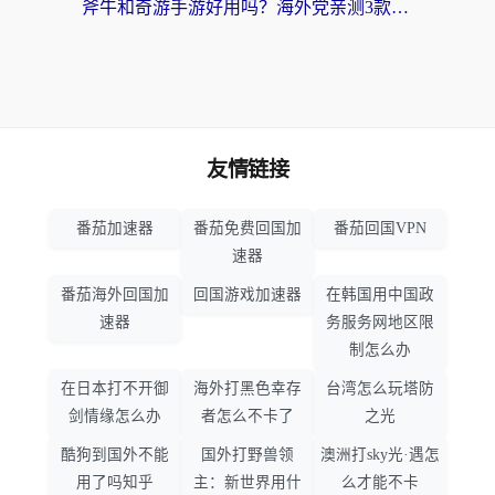
斧牛和奇游手游好用吗？海外党亲测3款回国加速器，选对才能无缝刷国内资源
友情链接
番茄加速器
番茄免费回国加
番茄回国VPN
速器
番茄海外回国加
回国游戏加速器
在韩国用中国政
速器
务服务网地区限
制怎么办
在日本打不开御
海外打黑色幸存
台湾怎么玩塔防
剑情缘怎么办
者怎么不卡了
之光
酷狗到国外不能
国外打野兽领
澳洲打sky光·遇怎
用了吗知乎
主：新世界用什
么才能不卡