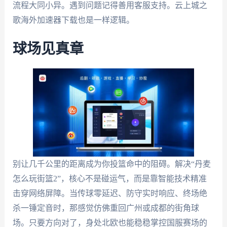
流程大同小异。遇到问题记得善用客服支持。云上城之
歌海外加速器下载也是一样逻辑。
球场见真章
别让几千公里的距离成为你投篮命中的阻碍。解决“丹麦
怎么玩街篮2”，核心不是碰运气，而是靠智能技术精准
击穿网络屏障。当传球零延迟、防守实时响应、终场绝
杀一锤定音时，那感觉仿佛重回广州或成都的街角球
场。只要方向对了，身处北欧也能稳稳掌控国服赛场的