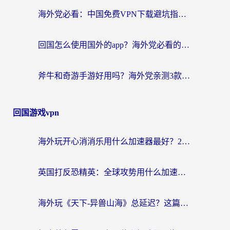
海外党必看：中国免费VPN下载避坑指南 + 无缝访问国内资源的终极方案
回国怎么使用国外的app？海外党必看的无缝访问国内资源全攻略
斧牛和奇游手游好用吗？海外党亲测3款回国加速器，选对才能无缝刷国内资源
回国游戏vpn
海外玩开心消消乐用什么加速器最好？2026真实体验指南，告别延迟卡顿
英国打反恐精英：全球攻势用什么加速器？2026年实测有效的国服游戏加速指南
海外玩《天下-异兽山海》总延迟？这篇延迟加速器指南帮你告别卡顿（附日本玩Sky光·遇最高警戒解决方案）