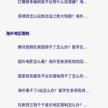
打魔兽争霸网易平台用什么加速器？海外党亲测有效的国服游戏加速指南
菲律宾怎么玩熊出没之熊大快跑？海外党国服游戏加速终极攻略（附3款热门游戏实测）
海外地区限制
腾讯视频在英国用不了怎么办？留学生亲测有效的回国加速器指南
国外电影怎么看？海外党亲测有效的回国加速器选择指南
国家政务服务平台在缅甸用不了怎么办？海外华人必看的回国加速全攻略
海外看不了b站怎么办？留学生亲测有效的回国加速器选择攻略，解决豆瓣音乐、美团外卖难题
在新西兰用千千音乐地区限制怎么办？海外华人必备的回国加速解决方案